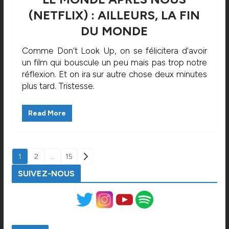
(NETFLIX) : AILLEURS, LA FIN
DU MONDE
Comme Don’t Look Up, on se félicitera d’avoir
un film qui bouscule un peu mais pas trop notre
réflexion. Et on ira sur autre chose deux minutes
plus tard. Tristesse.
Read More
PAGINATION
1
2
…
15
DES
SUIVEZ-NOUS
PUBLICATIONS