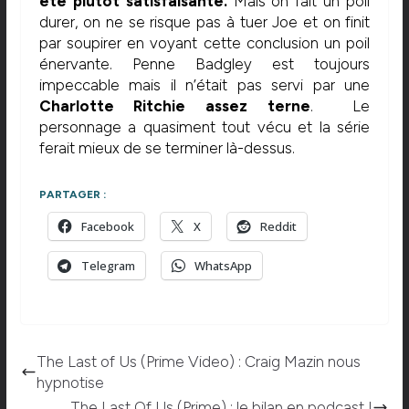
été plutôt satisfaisante.
Mais on fait un poil
durer, on ne se risque pas à tuer Joe et on finit
par soupirer en voyant cette conclusion un poil
énervante. Penne Badgley est toujours
impeccable mais il n’était pas servi par une
Charlotte Ritchie assez terne
. Le
personnage a quasiment tout vécu et la série
ferait mieux de se terminer là-dessus.
PARTAGER :
Facebook
X
Reddit
Telegram
WhatsApp
The Last of Us (Prime Video) : Craig Mazin nous
hypnotise
The Last Of Us (Prime) : le bilan en podcast !