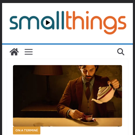
Passer
au
contenu
ON A TERMINÉ