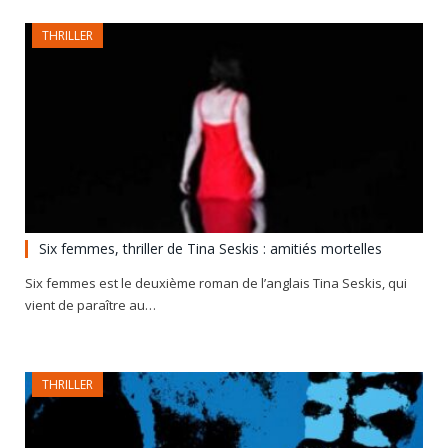
THRILLER
Six femmes, thriller de Tina Seskis : amitiés mortelles
Six femmes est le deuxième roman de l’anglais Tina Seskis, qui
vient de paraître au…
THRILLER