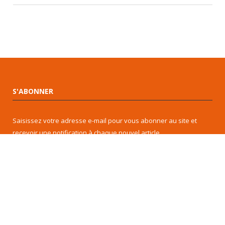
S'ABONNER
Saisissez votre adresse e-mail pour vous abonner au site et
recevoir une notification à chaque nouvel article.
Adresse
e-
mail
Je m'abonne