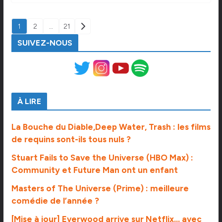
PAGINATION
1
2
…
21
DES
SUIVEZ-NOUS
PUBLICATIONS
À LIRE
La Bouche du Diable,Deep Water, Trash : les films
de requins sont-ils tous nuls ?
Stuart Fails to Save the Universe (HBO Max) :
Community et Future Man ont un enfant
Masters of The Universe (Prime) : meilleure
comédie de l’année ?
[Mise à jour] Everwood arrive sur Netflix… avec