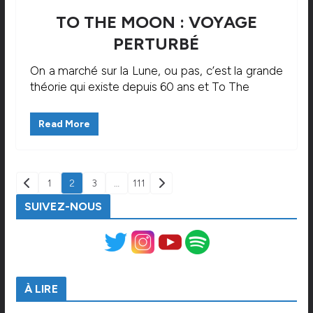
TO THE MOON : VOYAGE
PERTURBÉ
On a marché sur la Lune, ou pas, c’est la grande
théorie qui existe depuis 60 ans et To The
Read More
PAGINATION
1
2
3
…
111
DES
SUIVEZ-NOUS
PUBLICATIONS
À LIRE