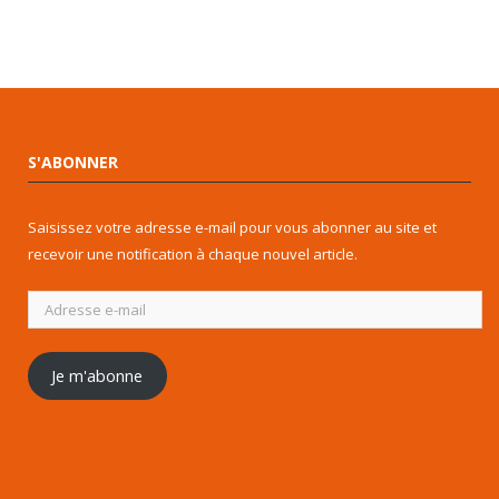
S'ABONNER
Saisissez votre adresse e-mail pour vous abonner au site et
recevoir une notification à chaque nouvel article.
Adresse
e-
mail
Je m'abonne