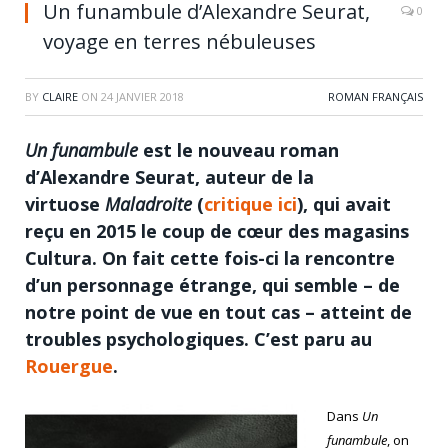
Un funambule d’Alexandre Seurat,
0
voyage en terres nébuleuses
BY
CLAIRE
ON
24 JANVIER 2018
ROMAN FRANÇAIS
Un funambule
est le nouveau roman
d’Alexandre Seurat, auteur de la
virtuose
Maladroite
(
critique ici
), qui avait
reçu en 2015 le coup de cœur des magasins
Cultura. On fait cette fois-ci la rencontre
d’un personnage étrange, qui semble – de
notre point de vue en tout cas – atteint de
troubles psychologiques. C’est paru au
Rouergue
.
Dans
Un
funambule
, on