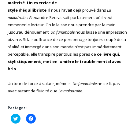
maîtrisé. Un exercice de
style d’équilibriste
. Il nous l’avait déjà prouvé dans
La
maladroite
: Alexandre Seurat sait parfaitement où il veut
emmener le lecteur. On le laisse nous prendre par la main
jusqu’au dénouement.
Un funambule
nous laisse une impression
bizarre. Si la souffrance de ce personnage toujours coupé de la
réalité et immergé dans son monde n’est pas immédiatement
perceptible, elle transpire par tous les pores de
ce livre qui,
stylistiquement, met en lumière le trouble mental avec
brio.
Un tour de force à saluer, même si
Un funambule
ne se lit pas
avec autant de fluidité que
La maladroite
.
Partager :
Cliquez
Cliquez
pour
pour
partager
partager
sur
sur
Twitter(ouvre
Facebook(ouvre