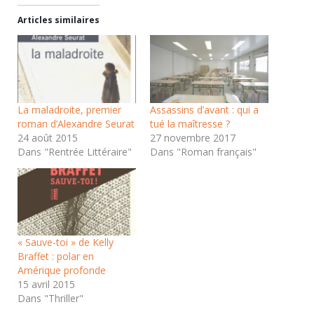
dans
dans
une
une
nouvelle
nouvelle
Articles similaires
fenêtre)
fenêtre)
La maladroite, premier
Assassins d’avant : qui a
roman d’Alexandre Seurat
tué la maîtresse ?
24 août 2015
27 novembre 2017
Dans "Rentrée Littéraire"
Dans "Roman français"
« Sauve-toi » de Kelly
Braffet : polar en
Amérique profonde
15 avril 2015
Dans "Thriller"