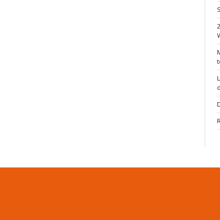
S
M
t
L
d
D
R