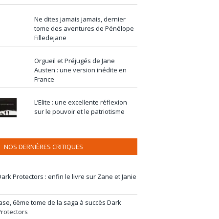
Ne dites jamais jamais, dernier
tome des aventures de Pénélope
Filledejane
Orgueil et Préjugés de Jane
Austen : une version inédite en
France
L’Elite : une excellente réflexion
sur le pouvoir et le patriotisme
NOS DERNIÈRES CRITIQUES
ark Protectors : enfin le livre sur Zane et Janie
Jase, 6ème tome de la saga à succès Dark
Protectors