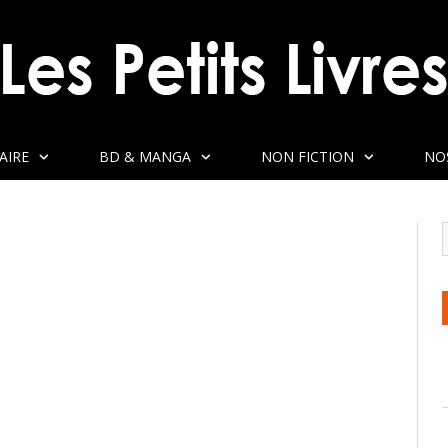
AIRE
BD & MANGA
NON FICTION
NO