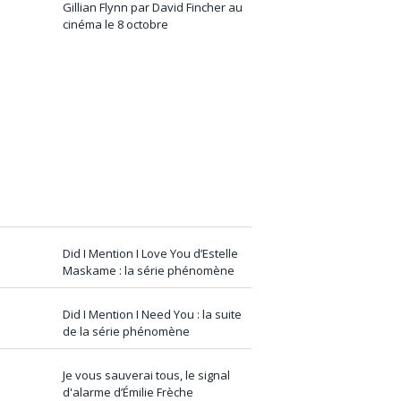
Gillian Flynn par David Fincher au
cinéma le 8 octobre
Did I Mention I Love You d’Estelle
Maskame : la série phénomène
Did I Mention I Need You : la suite
de la série phénomène
Je vous sauverai tous, le signal
d'alarme d’Émilie Frèche