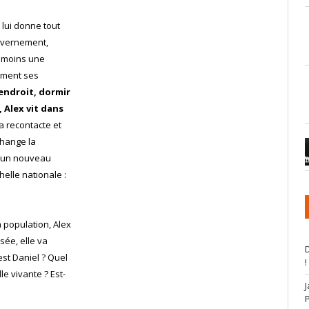
lui donne tout
ouvernement,
u moins une
cement ses
endroit, dormir
 Alex vit dans
a recontacte et
change la
er un nouveau
elle nationale :
 population, Alex
sée, elle va
D
st Daniel ? Quel
!
lle vivante ? Est-