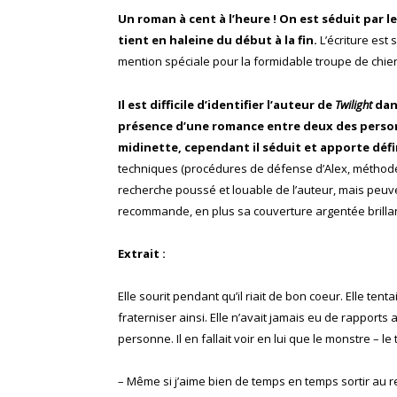
Un roman à cent à l’heure ! On est séduit par
tient en haleine du début à la fin.
L’écriture est 
mention spéciale pour la formidable troupe de chie
Il est difficile d’identifier l’auteur de
Twilight
dans
présence d’une romance entre deux des person
midinette, cependant il séduit et apporte déf
techniques (procédures de défense d’Alex, méthodes 
recherche poussé et louable de l’auteur, mais peuve
recommande, en plus sa couverture argentée brillan
Extrait :
Elle sourit pendant qu’il riait de bon coeur. Elle te
fraterniser ainsi. Elle n’avait jamais eu de rapport
personne. Il en fallait voir en lui que le monstre – le
– Même si j’aime bien de temps en temps sortir au r