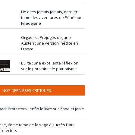
Ne dites jamais jamais, dernier
tome des aventures de Pénélope
Filledejane
Orgueil et Préjugés de Jane
Austen : une version inédite en
France
L’Elite : une excellente réflexion
sur le pouvoir et le patriotisme
NOS DERNIÈRES CRITIQUES
ark Protectors : enfin le livre sur Zane et Janie
Jase, 6ème tome de la saga à succès Dark
Protectors