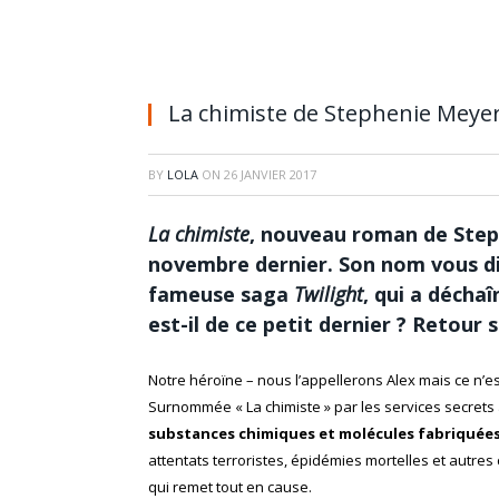
La chimiste de Stephenie Meyer
BY
LOLA
ON
26 JANVIER 2017
La chimiste
, nouveau roman de Step
novembre dernier. Son nom vous dit 
fameuse saga
Twilight
, qui a décha
est-il de ce petit dernier ? Retour 
Notre héroïne – nous l’appellerons Alex mais ce n’e
Surnommée « La chimiste » par les services secrets
substances chimiques et molécules fabriquées p
attentats terroristes, épidémies mortelles et autres
qui remet tout en cause.