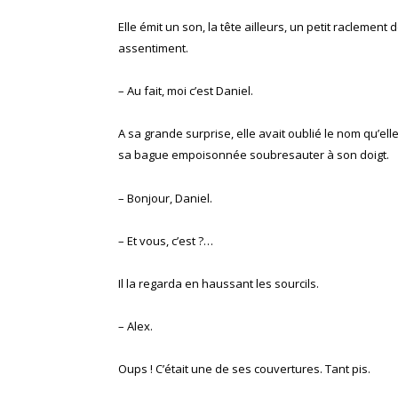
Elle émit un son, la tête ailleurs, un petit raclement
assentiment.
– Au fait, moi c’est Daniel.
A sa grande surprise, elle avait oublié le nom qu’elle é
sa bague empoisonnée soubresauter à son doigt.
– Bonjour, Daniel.
– Et vous, c’est ?…
Il la regarda en haussant les sourcils.
– Alex.
Oups ! C’était une de ses couvertures. Tant pis.