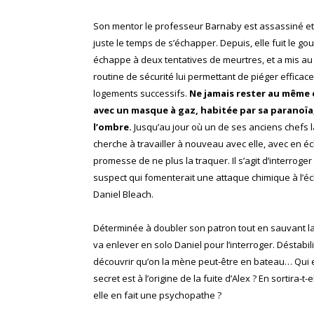
Son mentor le professeur Barnaby est assassiné et 
juste le temps de s’échapper. Depuis, elle fuit le g
échappe à deux tentatives de meurtres, et a mis a
routine de sécurité lui permettant de piéger effica
logements successifs.
Ne jamais rester au même 
avec un masque à gaz, habitée par sa paranoïa,
l’ombre.
Jusqu’au jour où un de ses anciens chefs l
cherche à travailler à nouveau avec elle, avec en é
promesse de ne plus la traquer. Il s’agit d’interrog
suspect qui fomenterait une attaque chimique à l’éch
Daniel Bleach.
Déterminée à doubler son patron tout en sauvant la
va enlever en solo Daniel pour l’interroger. Déstabili
découvrir qu’on la mène peut-être en bateau… Qui e
secret est à l’origine de la fuite d’Alex ? En sortira-t-e
elle en fait une psychopathe ?