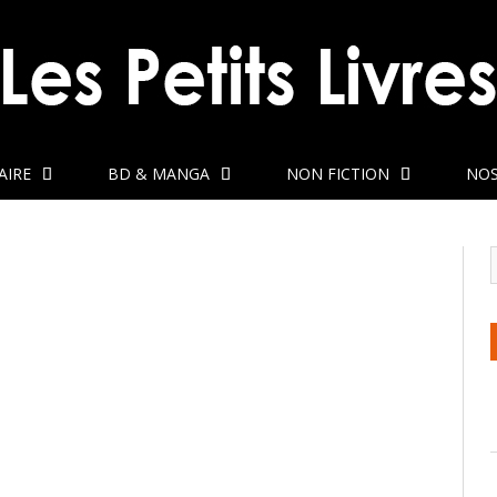
AIRE
BD & MANGA
NON FICTION
NOS