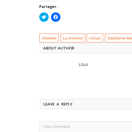
Partager :
Cliquez
Cliquez
pour
pour
partager
partager
sur
sur
Twitter(ouvre
Facebook(ouvre
dans
dans
chimiste
La chimiste
roman
Stephenie M
une
une
nouvelle
nouvelle
fenêtre)
fenêtre)
ABOUT AUTHOR
LOLA
LEAVE A REPLY