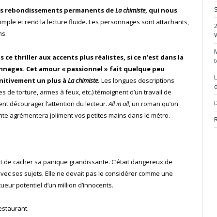
S
 les rebondissements permanents de
La chimiste
, qui nous
simple et rend la lecture fluide. Les personnages sont attachants,
ns.
M
 ce thriller aux accents plus réalistes, si ce n’est dans la
t
nages. Cet amour « passionnel » fait quelque peu
L
initivement un plus à
La chimiste
.
Les longues descriptions
d
de torture, armes à feux, etc.) témoignent d’un travail de
D
nt décourager l’attention du lecteur.
All in all
, un roman qu’on
te agrémentera joliment vos petites mains dans le métro.
R
ntait de cacher sa panique grandissante. C’était dangereux de
s avec ses sujets. Elle ne devait pas le considérer comme une
 tueur potentiel d’un million d’innocents.
estaurant.