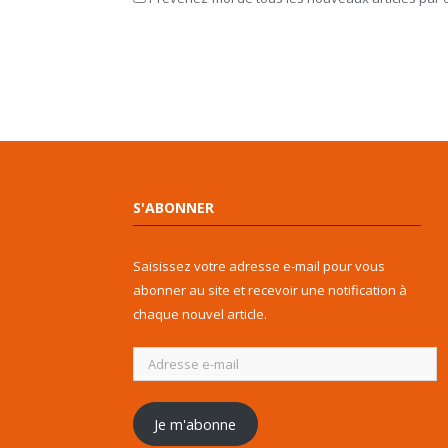
S'ABONNER
Saisissez votre adresse e-mail pour vous
abonner au site et recevoir une notification à
chaque nouvel article.
Adresse
e-
mail
Je m'abonne