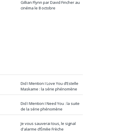
Gillian Flynn par David Fincher au
cinéma le 8 octobre
Did I Mention I Love You d’Estelle
Maskame : la série phénomène
Did I Mention I Need You : la suite
de la série phénomène
Je vous sauverai tous, le signal
d'alarme d’Émilie Frèche