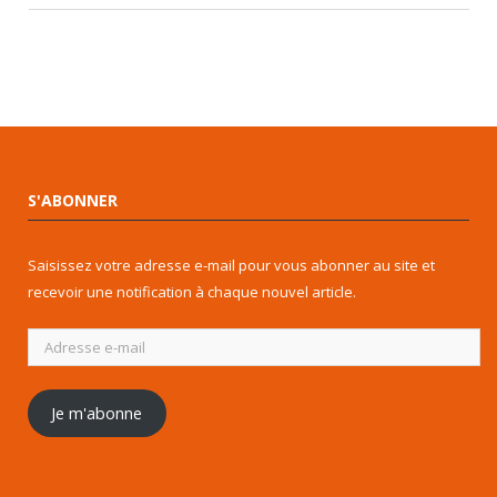
S'ABONNER
Saisissez votre adresse e-mail pour vous abonner au site et
recevoir une notification à chaque nouvel article.
Adresse
e-
mail
Je m'abonne