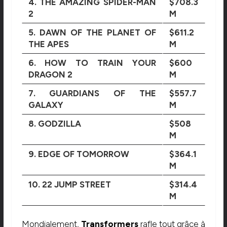
4. THE AMAZING SPIDER-MAN
$708.3
2
M
5. DAWN OF THE PLANET OF
$611.2
THE APES
M
6. HOW TO TRAIN YOUR
$600
DRAGON 2
M
7. GUARDIANS OF THE
$557.7
GALAXY
M
8. GODZILLA
$508
M
9. EDGE OF TOMORROW
$364.1
M
10. 22 JUMP STREET
$314.4
M
Mondialement,
Transformers
rafle tout grâce à