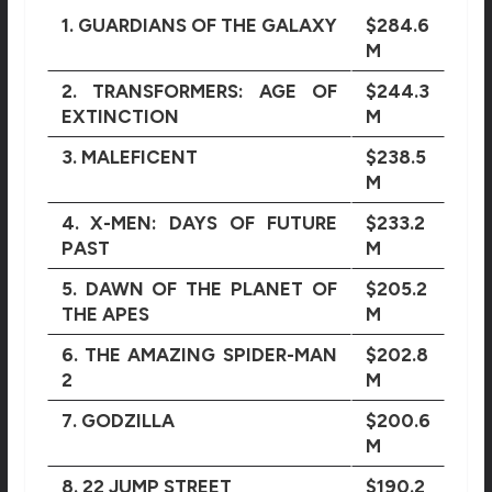
1. GUARDIANS OF THE GALAXY
$284.6
M
2. TRANSFORMERS: AGE OF
$244.3
EXTINCTION
M
3. MALEFICENT
$238.5
M
4. X-MEN: DAYS OF FUTURE
$233.2
PAST
M
5. DAWN OF THE PLANET OF
$205.2
THE APES
M
6. THE AMAZING SPIDER-MAN
$202.8
2
M
7. GODZILLA
$200.6
M
8. 22 JUMP STREET
$190.2