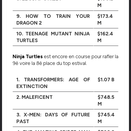
M
9. HOW TO TRAIN YOUR
$173.4
DRAGON 2
M
10. TEENAGE MUTANT NINJA
$162.4
TURTLES
M
Ninja Turtles
est encore en course pour rafler la
9è voire la 8è place du top estival.
1. TRANSFORMERS: AGE OF
$1.07 B
EXTINCTION
2. MALEFICENT
$748.5
M
3. X-MEN: DAYS OF FUTURE
$745.4
PAST
M