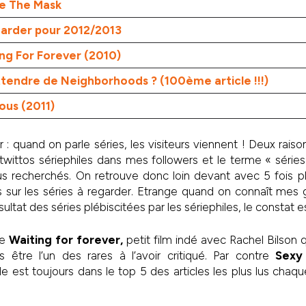
ue The Mask
egarder pour 2012/2013
ing For Forever (2010)
attendre de Neighborhoods ? (100ème article !!!)
ious (2011)
r : quand on parle séries, les visiteurs viennent ! Deux raison
ittos sériephiles dans mes followers et le terme « séries à
us recherchés. On retrouve donc loin devant avec 5 fois p
les sur les séries à regarder. Etrange quand on connaît mes g
sultat des séries plébiscitées par les sériephiles, le constat e
de
Waiting for forever,
petit film indé avec Rachel Bilson
s être l’un des rares à l’avoir critiqué. Par contre
Sexy
e est toujours dans le top 5 des articles les plus lus chaqu