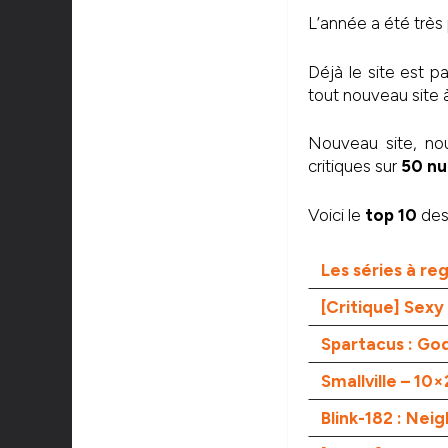
L’année a été très 
Déjà le site est 
tout nouveau site à
Nouveau site, no
critiques sur
50 n
Voici le
top 10
des 
Les séries à re
[Critique] Sexy
Spartacus : Go
Smallville – 10×
Blink-182 : Nei