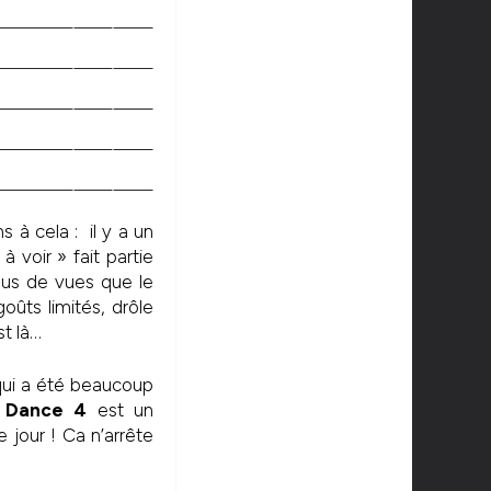
s à cela : il y a un
 voir » fait partie
lus de vues que le
oûts limités, drôle
st là…
 qui a été beaucoup
 Dance 4
est un
e jour ! Ca n’arrête