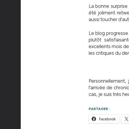
La bonne surpris
été joliment retwee
aussi toucher d’au
Le blog progress
plutôt satisfais
excellents mois de
les critiques du de
Personnellement, j
l’arrivée de chron
cas, je suis très h
PARTAGER :
Facebook