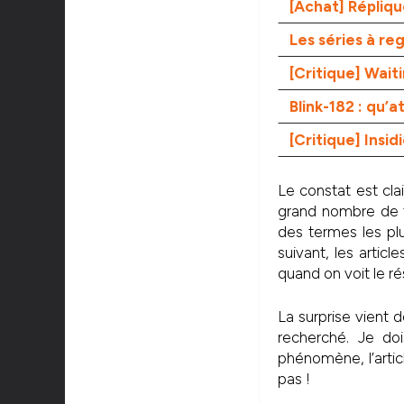
[Achat] Répliq
Les séries à r
[Critique] Wait
Blink-182 : qu’
[Critique] Insid
Le constat est clai
grand nombre de tw
des termes les pl
suivant, les artic
quand on voit le ré
La surprise vient 
recherché. Je doi
phénomène, l’articl
pas !