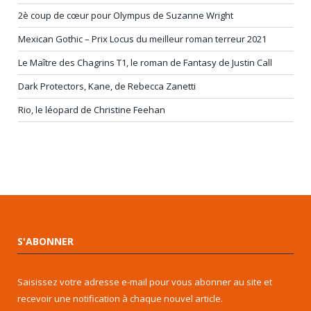
2è coup de cœur pour Olympus de Suzanne Wright
Mexican Gothic – Prix Locus du meilleur roman terreur 2021
Le Maître des Chagrins T1, le roman de Fantasy de Justin Call
Dark Protectors, Kane, de Rebecca Zanetti
Rio, le léopard de Christine Feehan
S'ABONNER
Saisissez votre adresse e-mail pour vous abonner au site et
recevoir une notification à chaque nouvel article.