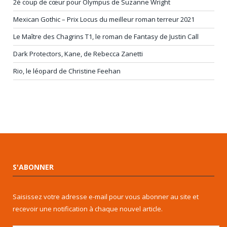
2è coup de cœur pour Olympus de Suzanne Wright
Mexican Gothic – Prix Locus du meilleur roman terreur 2021
Le Maître des Chagrins T1, le roman de Fantasy de Justin Call
Dark Protectors, Kane, de Rebecca Zanetti
Rio, le léopard de Christine Feehan
S'ABONNER
Saisissez votre adresse e-mail pour vous abonner au site et
recevoir une notification à chaque nouvel article.