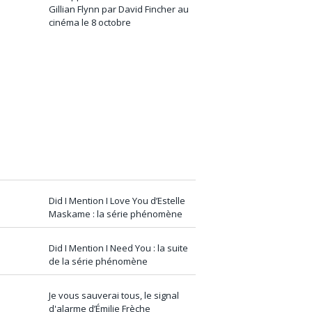
Gillian Flynn par David Fincher au
cinéma le 8 octobre
Did I Mention I Love You d’Estelle
Maskame : la série phénomène
Did I Mention I Need You : la suite
de la série phénomène
Je vous sauverai tous, le signal
d'alarme d’Émilie Frèche