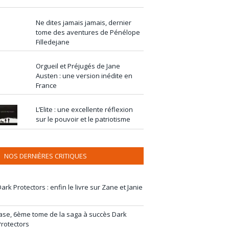
Ne dites jamais jamais, dernier
tome des aventures de Pénélope
Filledejane
Orgueil et Préjugés de Jane
Austen : une version inédite en
France
L’Elite : une excellente réflexion
sur le pouvoir et le patriotisme
NOS DERNIÈRES CRITIQUES
ark Protectors : enfin le livre sur Zane et Janie
Jase, 6ème tome de la saga à succès Dark
Protectors