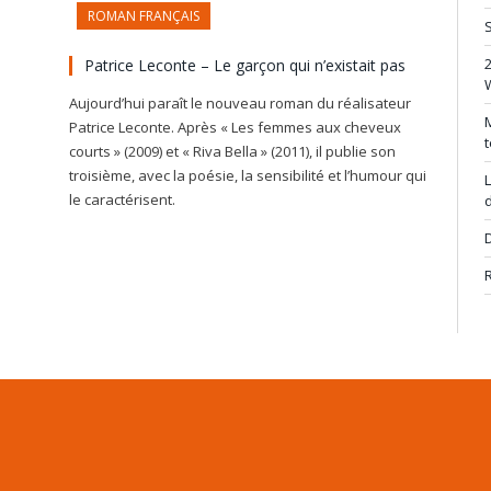
ROMAN FRANÇAIS
S
Patrice Leconte – Le garçon qui n’existait pas
Aujourd’hui paraît le nouveau roman du réalisateur
M
Patrice Leconte. Après « Les femmes aux cheveux
t
courts » (2009) et « Riva Bella » (2011), il publie son
troisième, avec la poésie, la sensibilité et l’humour qui
L
le caractérisent.
d
D
R