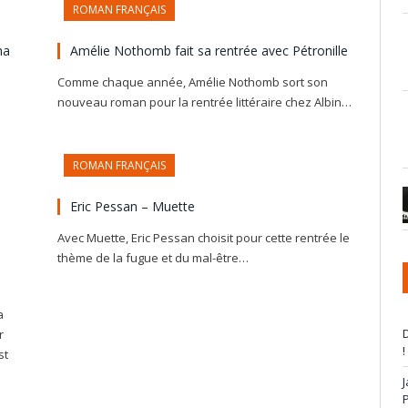
ROMAN FRANÇAIS
ha
Amélie Nothomb fait sa rentrée avec Pétronille
Comme chaque année, Amélie Nothomb sort son
nouveau roman pour la rentrée littéraire chez Albin…
ROMAN FRANÇAIS
n
Eric Pessan – Muette
Avec Muette, Eric Pessan choisit pour cette rentrée le
thème de la fugue et du mal-être…
a
D
r
!
st