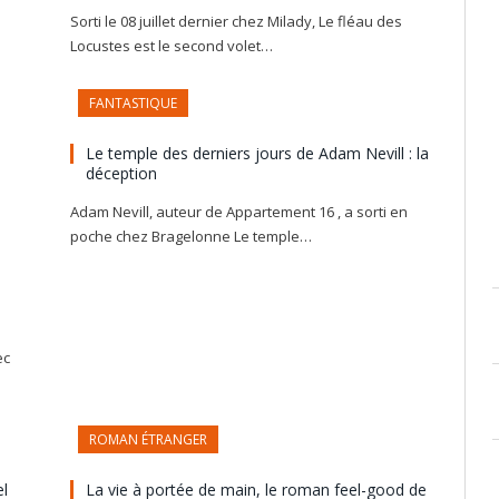
Sorti le 08 juillet dernier chez Milady, Le fléau des
Locustes est le second volet…
FANTASTIQUE
Le temple des derniers jours de Adam Nevill : la
déception
Adam Nevill, auteur de Appartement 16 , a sorti en
poche chez Bragelonne Le temple…
ec
ROMAN ÉTRANGER
el
La vie à portée de main, le roman feel-good de