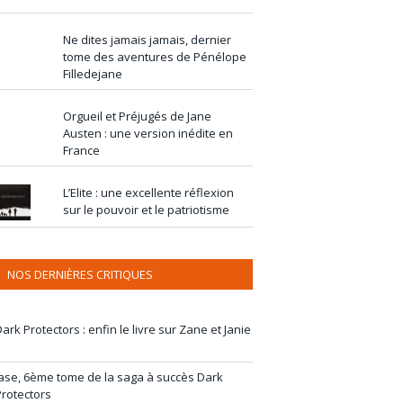
Ne dites jamais jamais, dernier
tome des aventures de Pénélope
Filledejane
Orgueil et Préjugés de Jane
Austen : une version inédite en
France
L’Elite : une excellente réflexion
sur le pouvoir et le patriotisme
NOS DERNIÈRES CRITIQUES
ark Protectors : enfin le livre sur Zane et Janie
Jase, 6ème tome de la saga à succès Dark
Protectors