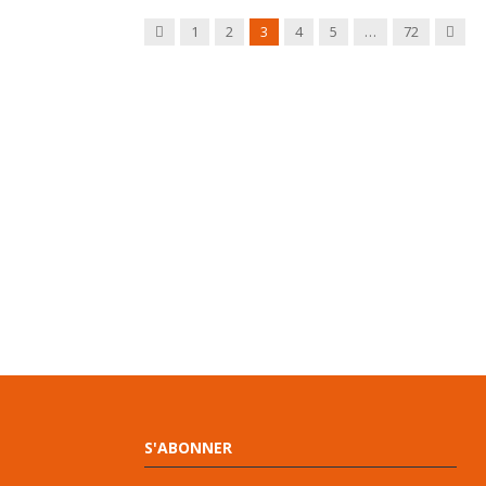
Previous
Next
1
2
3
4
5
…
72
S'ABONNER