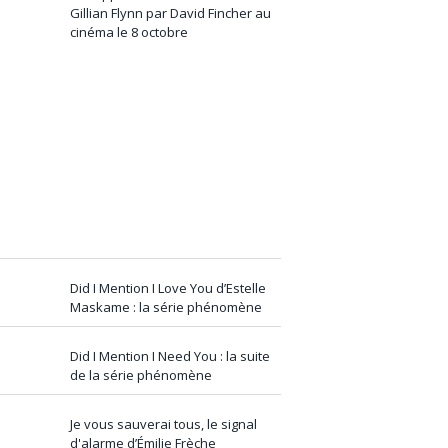
Gillian Flynn par David Fincher au
cinéma le 8 octobre
Did I Mention I Love You d’Estelle
Maskame : la série phénomène
Did I Mention I Need You : la suite
de la série phénomène
Je vous sauverai tous, le signal
d'alarme d’Émilie Frèche