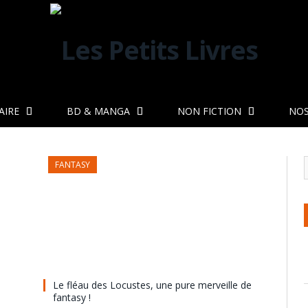
AIRE
BD & MANGA
NON FICTION
NOS
FANTASY
Le fléau des Locustes, une pure merveille de
fantasy !