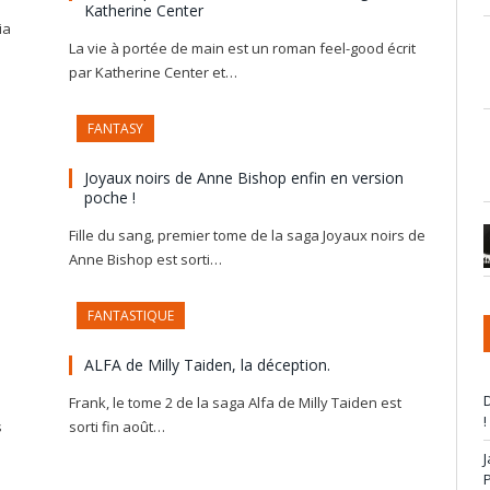
Katherine Center
ia
La vie à portée de main est un roman feel-good écrit
par Katherine Center et…
FANTASY
Joyaux noirs de Anne Bishop enfin en version
poche !
Fille du sang, premier tome de la saga Joyaux noirs de
Anne Bishop est sorti…
FANTASTIQUE
ALFA de Milly Taiden, la déception.
D
Frank, le tome 2 de la saga Alfa de Milly Taiden est
!
s
sorti fin août…