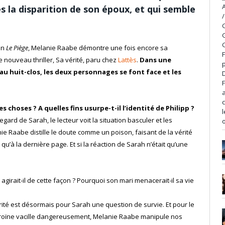
ès la disparition de son époux, et qui semble
an
Le Piège
, Melanie Raabe démontre une fois encore sa
 nouveau thriller, Sa vérité, paru chez
Lattès
.
Dans une
 huit-clos, les deux personnages se font face et les
 choses ? A quelles fins usurpe-t-il l’identité de Philipp ?
egard de Sarah, le lecteur voit la situation basculer et les
 Raabe distille le doute comme un poison, faisant de la vérité
u’à la dernière page. Et si la réaction de Sarah n’était qu’une
 agirait-il de cette façon ? Pourquoi son mari menacerait-il sa vie
 vérité est désormais pour Sarah une question de survie. Et pour le
héroïne vacille dangereusement, Melanie Raabe manipule nos