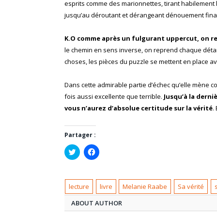
esprits comme des marionnettes, tirant habilement le
jusqu’au déroutant et dérangeant dénouement final
K.O comme après un fulgurant uppercut, on rest
le chemin en sens inverse, on reprend chaque détail
choses, les pièces du puzzle se mettent en place av
Dans cette admirable partie d’échec qu’elle mène co
fois aussi excellente que terrible.
Jusqu’à la derni
vous n’aurez d’absolue certitude sur la vérité
.
Partager :
Cliquez
Cliquez
pour
pour
partager
partager
sur
sur
Twitter(ouvre
Facebook(ouvre
dans
dans
lecture
livre
Melanie Raabe
Sa vérité
une
une
nouvelle
nouvelle
fenêtre)
fenêtre)
ABOUT AUTHOR