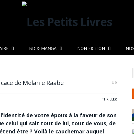
AIRE
BD & MANGA
NON FICTION
NOS
fficace de Melanie Raabe
0
THRILLER
l’identité de votre époux à la faveur de son
elui qui sait tout de lui, tout de vous, de
prétend être ? Voilà le cauchemar auquel