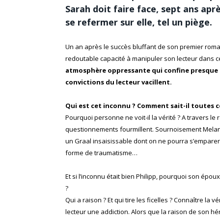
Sarah doit faire face, sept ans apr
se refermer sur elle, tel un piège.
Un an après le succès bluffant de son premier rom
redoutable capacité à manipuler son lecteur dans ce
atmosphère oppressante qui confine presque au
convictions du lecteur vacillent.
Qui est cet inconnu ? Comment sait-il toutes ces
Pourquoi personne ne voit-il la vérité ? A travers le r
questionnements fourmillent. Sournoisement Melanie
un Graal insaisissable dont on ne pourra s’emparer q
forme de traumatisme…
Et si l’inconnu était bien Philipp, pourquoi son époux
?
Qui a raison ? Et qui tire les ficelles ? Connaître la
lecteur une addiction. Alors que la raison de son 