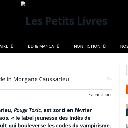
AIRE
BD & MANGA
NON FICTION
NOS
de in Morgane Caussarieu
0
YOUNG ADULT
arieu,
Rouge Toxic
, est sorti en février
aos, « le label jeunesse des Indés de
ult qui bouleverse les codes du vampirisme.