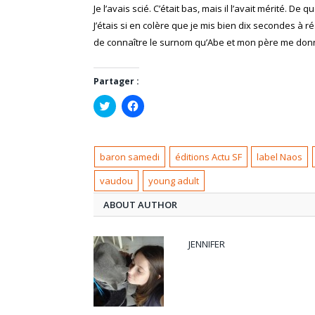
Je l’avais scié. C’était bas, mais il l’avait mérité. De qu
J’étais si en colère que je mis bien dix secondes à ré
de connaître le surnom qu’Abe et mon père me donn
Partager :
Cliquez
Cliquez
pour
pour
partager
partager
sur
sur
Twitter(ouvre
Facebook(ouvre
dans
dans
baron samedi
éditions Actu SF
label Naos
une
une
nouvelle
nouvelle
fenêtre)
fenêtre)
vaudou
young adult
ABOUT AUTHOR
JENNIFER