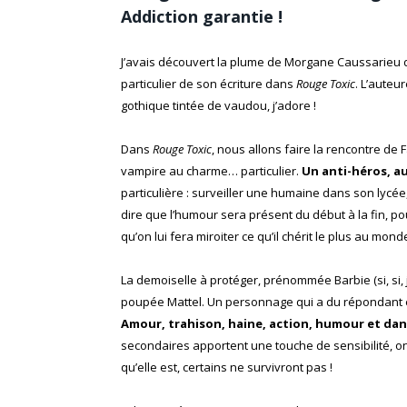
Addiction garantie !
J’avais découvert la plume de Morgane Caussarieu d
particulier de son écriture dans
Rouge Toxic
. L’auteu
gothique tintée de vaudou, j’adore !
Dans
Rouge Toxic
, nous allons faire la rencontre de 
vampire au charme… particulier.
Un anti-héros, a
particulière : surveiller une humaine dans son lycé
dire que l’humour sera présent du début à la fin, pou
qu’on lui fera miroiter ce qu’il chérit le plus au mon
La demoiselle à protéger, prénommée Barbie (si, si, je
poupée Mattel. Un personnage qui a du répondant et 
Amour, trahison, haine, action, humour et da
secondaires apportent une touche de sensibilité, o
qu’elle est, certains ne survivront pas !