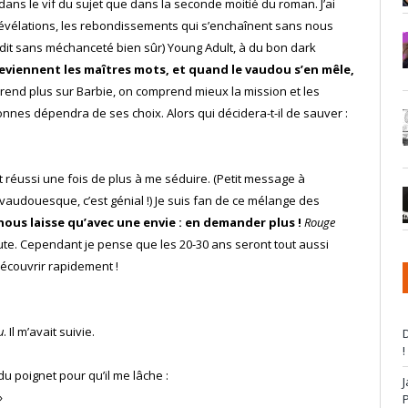
dans le vif du sujet que dans la seconde moitié du roman. J’ai
révélations, les rebondissements qui s’enchaînent sans nous
st dit sans méchanceté bien sûr) Young Adult, à du bon dark
eviennent les maîtres mots, et quand le vaudou s’en mêle,
end plus sur Barbie, on comprend mieux la mission et les
onnes dépendra de ses choix. Alors qui décidera-t-il de sauver :
t réussi une fois de plus à me séduire. (Petit message à
vaudouesque, c’est génial !) Je suis fan de ce mélange des
 nous laisse qu’avec une envie : en demander plus !
Rouge
ute. Cependant je pense que les 20-30 ans seront tout aussi
découvrir rapidement !
u
. Il m’avait suivie.
D
!
du poignet pour qu’il me lâche :
»