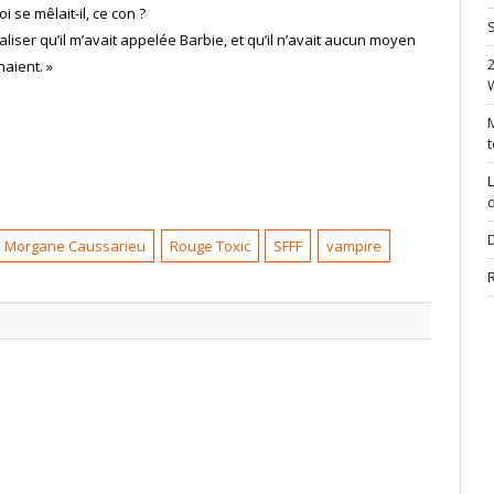
oi se mêlait-il, ce con ?
S
aliser qu’il m’avait appelée Barbie, et qu’il n’avait aucun moyen
aient. »
M
t
L
d
D
Morgane Caussarieu
Rouge Toxic
SFFF
vampire
R