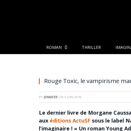
ROMAN
THRILLER
IMAGIN
Rouge Toxic, le vampirisme ma
BY
JENNIFER
ON
6 JUIN 2018
Le dernier livre de Morgane Causs
aux
éditions ActuSF
sous le label N
l’imaginaire ! » Un roman Young Ad