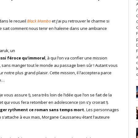
ans le recueil
Black Mambo
et j’ai pu retrouver le charme si
re sait comment nous tenir en haleine dans une ambiance
Faruk, un
ussi féroce qu’immoral
, à qui l’on va confier une mission
e, sans manger tout le monde au passage bien sûr ! Autant vous
r notre plus grand plaisir. Cette mission, il l’acceptera parce
de…
 vous assure !), sera très loin de l’idée que l’on se fait de la
qui vous fera retomber en adolescence (on s’y croirait !).
nger rythment ce roman sans temps mort.
Les personnages
n s’attache à eux mais, Morgane Caussarieu étant l’auteure