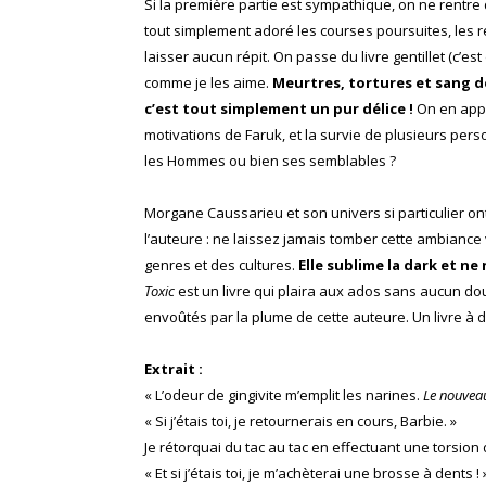
Si la première partie est sympathique, on ne rentre 
tout simplement adoré les courses poursuites, les 
laisser aucun répit. On passe du livre gentillet (c’e
comme je les aime.
Meurtres, tortures et sang d
c’est tout simplement un pur délice !
On en appr
motivations de Faruk, et la survie de plusieurs pers
les Hommes ou bien ses semblables ?
Morgane Caussarieu et son univers si particulier on
l’auteure : ne laissez jamais tomber cette ambiance 
genres et des cultures.
Elle sublime la dark et ne
Toxic
est un livre qui plaira aux ados sans aucun do
envoûtés par la plume de cette auteure. Un livre à 
Extrait :
« L’odeur de gingivite m’emplit les narines.
Le nouvea
« Si j’étais toi, je retournerais en cours, Barbie. »
Je rétorquai du tac au tac en effectuant une torsion 
« Et si j’étais toi, je m’achèterai une brosse à dents ! 