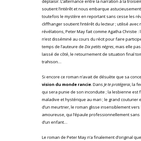
déplaisir. L’alternance entre la narration à la troi
soutient l’intérêt et nous embarque astucieusement
toutefois le mystère en reportant sans cesse les révé
cliffhanger soutient l’intérêt du lecteur ; utilisé avec
révélations, Peter May fait comme Agatha Christie : la
n’est disséminé au cours du récit pour faire participe
temps de l’auteure de
Dix petits nègres
, mais elle pa
laissé de côté, le retournement de situation final
trahison…
Si encore ce roman n’avait de désuète que sa concep
vision du monde rancie
. Dans
Je te protégerai
, la 
qui sera punie de son inconduite ; la lesbienne es
maladive et hystérique au mari ; le grand couturier 
d’un meurtrier, le roman glisse insensiblement vers la
amoureuse, qui l’épaule professionnellement sans êtr
d’un enfant…
Le roman de Peter May n’a finalement d’original que 