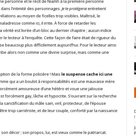
sième personne et le récit de Niamh à la première personne
 dans l’intimité des personnages.
Je te protégerai
entretient
lations au moyen de ficelles trop visibles. Maîtrisé, le
 maladresse comme ici, il irrite. À force de retarder les
 vérité est livrée d’un bloc au dernier chapitre ; aucun indice
r le lecteur à l’enquête. Cette façon de faire était de rigueur du
sse beaucoup plus difficilement aujourd’hui. Pour le lecteur ainsi
 tombe alors non comme une divine surprise, mais comme une
tion de la forme policière ! Mais
le suspense cache ici une
femme qui a un boulot à responsabilités est une mauvaise mère
t forcément amoureuse d’une hétéro et voue une jalousie
est forcément gay, lâche et hypocrite. S’ouvrant sur la recherche
 sanctification du mâle sain, viril, protecteur, de l’épouse
e trop carriériste, et de leur couple, conforté par la naissance
D
!
son décor ; son propos, lui, est vieux comme le patriarcat.