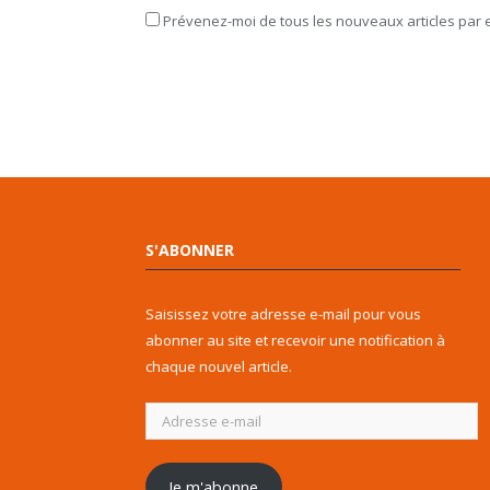
Prévenez-moi de tous les nouveaux articles par e
S'ABONNER
Saisissez votre adresse e-mail pour vous
abonner au site et recevoir une notification à
chaque nouvel article.
Adresse
e-
mail
Je m'abonne