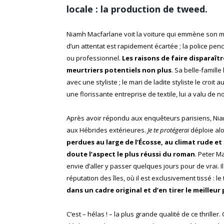
locale : la production de tweed.
Niamh Macfarlane voit la voiture qui emmène son ma
d’un attentat est rapidement écartée ; la police pe
ou professionnel.
Les raisons de faire disparaît
meurtriers potentiels non plus
. Sa belle-famill
avec une styliste ; le mari de ladite styliste le croit 
une florissante entreprise de textile, lui a valu de
Après avoir répondu aux enquêteurs parisiens, Niamh 
aux Hébrides extérieures.
Je te protégerai
déploie alo
perdues au large de l’Écosse, au climat rude e
doute l’aspect le plus réussi du roman
. Peter M
envie d’aller y passer quelques jours pour de vrai. Il no
réputation des îles, où il est exclusivement tissé : l
dans un cadre original et d’en tirer le meilleur 
C’est – hélas ! – la plus grande qualité de ce thriller.