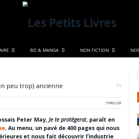
AIRE
BD & MANGA
NON FICTION
NOS
l’(un peu trop) ancienne
0
THRILLER
cossais Peter May,
Je te protégerai
, paraît en
ue
. Au menu, un pavé de 400 pages qui nous
ieures et nous fait découvrir l’industrie