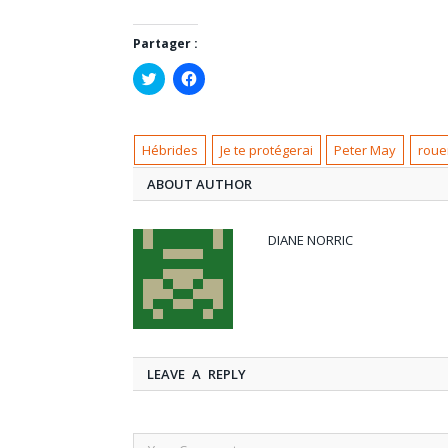
Partager :
Cliquez
Cliquez
pour
pour
partager
partager
sur
sur
Twitter(ouvre
Facebook(ouvre
dans
dans
Hébrides
Je te protégerai
Peter May
roue
une
une
nouvelle
nouvelle
fenêtre)
fenêtre)
ABOUT AUTHOR
DIANE NORRIC
LEAVE A REPLY