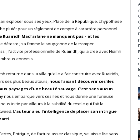
ri exploser sous ses yeux, Place de la République. L’hypothèse
nche plutôt pour un règlement de compte à caractère personnel
re Ruairidh Macfarlane ne manquent pas – et les
e le déteste ; sa femme le soupçonne de la tromper
aussi ; l’activité professionnelle de Ruairidh, qui a créé avec Niamh
 nombreux ennemis.
retourne dans la villa qu’elle a fait construire avec Ruairidh,
rs ses plus beaux atours,
nous faisant découvrir ces îles
t aux paysages d’une beauté sauvage. C’est sans aucun
ay nous embarque vers ces îles et nous donne une furieuse
us initie par ailleurs à la subtilité du textile qui fait la
e tweed.
L’auteur a eu l’intelligence de placer son intrigue
parti
.
 Certes, l’intrigue, de facture assez classique, se laisse lire sans