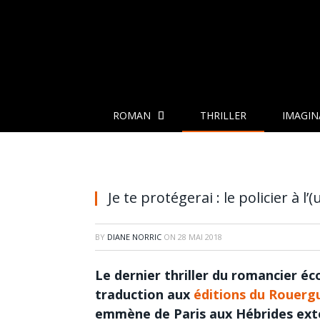
ROMAN
THRILLER
IMAGIN
Je te protégerai : le policier à 
BY
DIANE NORRIC
ON
28 MAI 2018
Le dernier thriller du romancier é
traduction aux
éditions du Rouerg
emmène de Paris aux Hébrides extér