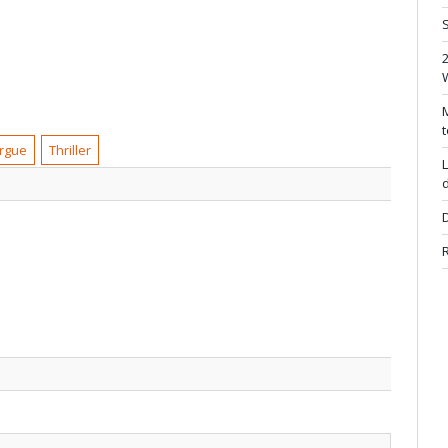
S
M
t
rgue
Thriller
L
d
D
R