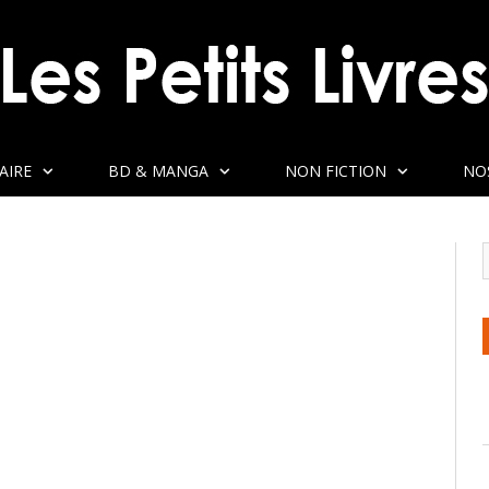
AIRE
BD & MANGA
NON FICTION
NO