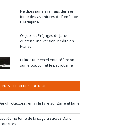
Ne dites jamais jamais, dernier
tome des aventures de Pénélope
Filledejane
Orgueil et Préjugés de Jane
Austen : une version inédite en
France
L’Elite : une excellente réflexion
sur le pouvoir et le patriotisme
NOS DERNIÈRES CRITIQUES
ark Protectors : enfin le livre sur Zane et Janie
Jase, 6ème tome de la saga à succès Dark
Protectors