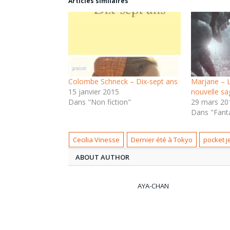
nouvelle
nouvelle
Articles similaires
fenêtre)
fenêtre)
Colombe Schneck – Dix-sept ans
Marjane – L
15 janvier 2015
nouvelle sag
Dans "Non fiction"
29 mars 20
Dans "Fant
Cecilia Vinesse
Dernier été à Tokyo
pocket 
ABOUT AUTHOR
AYA-CHAN