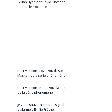
Gillian Flynn par David Fincher au
cinéma le 8 octobre
Did I Mention I Love You d’Estelle
Maskame : la série phénomène
Did I Mention I Need You : la suite
de la série phénomène
Je vous sauverai tous, le signal
d'alarme d’Émilie Frèche