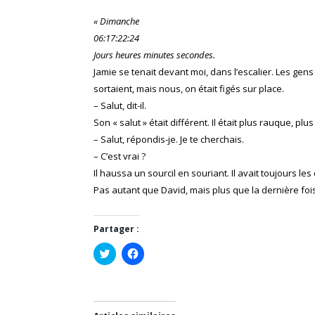
« Dimanche
06:17:22:24
Jours heures minutes secondes.
Jamie se tenait devant moi, dans l’escalier. Les gen
sortaient, mais nous, on était figés sur place.
– Salut, dit-il.
Son « salut » était différent. Il était plus rauque, plus 
– Salut, répondis-je. Je te cherchais.
– C’est vrai ?
Il haussa un sourcil en souriant. Il avait toujours les
Pas autant que David, mais plus que la dernière fois 
Partager :
Cliquez
Cliquez
pour
pour
partager
partager
sur
sur
Twitter(ouvre
Facebook(ouvre
dans
dans
une
une