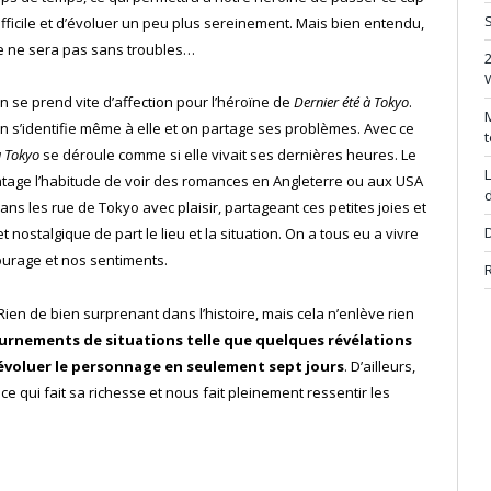
S
ifficile et d’évoluer un peu plus sereinement. Mais bien entendu,
e ne sera pas sans troubles…
n se prend vite d’affection pour l’héroïne de
Dernier été à Tokyo
.
M
n s’identifie même à elle et on partage ses problèmes. Avec ce
t
à Tokyo
se déroule comme si elle vivait ses dernières heures. Le
L
antage l’habitude de voir des romances en Angleterre ou aux USA
d
ans les rue de Tokyo avec plaisir, partageant ces petites joies et
D
t nostalgique de part le lieu et la situation. On a tous eu a vivre
ourage et nos sentiments.
R
ien de bien surprenant dans l’histoire, mais cela n’enlève rien
tournements de situations telle que quelques révélations
r évoluer le personnage en seulement sept jours
. D’ailleurs,
 ce qui fait sa richesse et nous fait pleinement ressentir les