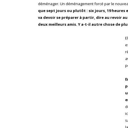
déménager. Un déménagement forcé par le nouveau
que sept jours ou plutôt : six jours, 19 heures 
va devoir se préparer à partir, dire au revoir au 
deux meilleurs amis. Y a-t-il autre chose de plus
E
e
r
a
p
E
p
u
e
d
i
s
l