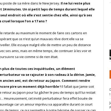
 poste de sa mère dans le New Jersey.
Il ne lui reste plus
et 24 minutes. Un si petit laps de temps durant lequel elle
seul endroit où elle s’est sentie chez elle, ainsi qu’à ses
 cruel lorsque l’on a 17 ans ?
lle retarde au maximum le moment de faire ces cartons en
spérant que ce n’est qu’un mauvais rêve dont elle va se
éveiller. Elle essaye malgré elle de mettre un peu de distance
vec ses amis, mais en même temps, de continuer à les voir et
oursuivre sa vie comme si de rien était.
n plus de toutes ces inquiétudes, un élément
erturbateur va se rajouter à son radeau à la dérive. Jamie,
n ancien ami, est de retour au Japon. Comment rendre
ncore pire un moment déjà horrible !
Il fallait que Jamie soit
D
e retour au Japon pour lui gâcher le peu de temps qu’il lui restait
!
ci… Heureusement, cet invité perturbateur fera effet bouée de
auvetage car un amour imprévu va apparaître durant ce court
aps de temps, ce qui permettra à notre héroïne de passer ce cap