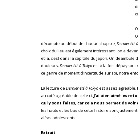
d
c
O
O
décompte au début de chaque chapitre,
Dernier été 
choix du lieu est également intéressant : on a dav
et là, c’est dans la capitale du Japon. On déambule d
douleurs.
Dernier été à Tokyo
est à la fois dépaysant e
ce genre de moment d’incertitude sur soi, notre ent
La lecture de
Dernier été à Tokyo
est assez agréable. R
au coté agréable de celle ci.
J’ai bien aimé les re
qui y sont faites, car cela nous permet de voi
les hauts et les bas de cette histoire sont justement
aléas adolescents.
Extrait :