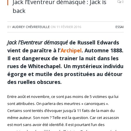
Jack l’Eventreur démasqué : Jack is
0
back
BY
AUDREY CHÈVREFEUILLE
ON
11 FÉVRIER 2016
ESSAI
Jack l’Eventreur démasqué
de Russell Edwards
vient de paraître à l’
Archipel
. Automne 1888.
Il est dangereux de trainer la nuit dans les
rues de Whitechapel. Un mystérieux individu
égorge et mutile des prostituées au détour
des ruelles obscures.
Entre août et novembre, ce sont pas moins de 5 victimes qui lui
sont attribuées. On parlera des meurtres « canoniques ».
Certains sont tentés d’évoquer jusqu’à 11 faits de la main du
même auteur. Son nom ? Telle est la question. Car cet assassin
est mort sans avoir été identifié. Il est pourtant l’un des