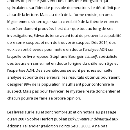
articles de presse (souvent cités dans leur intégralité) qui
spéculaient sur l’identité possible du meurtrier. Le détail finit par
alourdir la lecture. Mais au-delà de la forme choisie, on peut
légitimement s’interroger sur la crédibilité de la théorie énoncée
et prétendument prouvée. Il est clair que tout au long de ses
investigations, Edwards tente avant tout de prouver la culpabilité
de « son » suspect et non de trouver
le
suspect. Dès 2014, des
voix se sont élevées pour mettre en doute l’analyse ADN sur
laquelle ce livre repose. Stéphane Bourgoin
himself
, spécialiste
des tueurs en série, met en doute l’origine du châle, son âge et
l’expertise ADN. Des scientifiques se sont penchés sur cette
analyse et pointé des erreurs : les résultats obtenus pourraient
désigner 99% de la population. Insuffisant pour confondre le
suspect. Mais pas pour l’évincer : le mystère reste donc entier et
chacun pourra se faire sa propre opinion.
Les livres sur le sujet sont nombreux et on notera au passage
qu’en 2007 Sophie Herfort publiait
Jack L’Eventreur démasqué
aux
éditions Tallandier (réédition Points Seuil, 2008). A ne pas