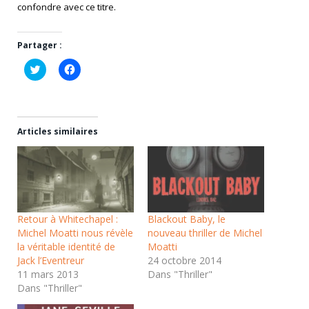
confondre avec ce titre.
Partager :
Cliquez
Cliquez
pour
pour
partager
partager
sur
sur
Twitter(ouvre
Facebook(ouvre
dans
dans
une
une
nouvelle
nouvelle
Articles similaires
fenêtre)
fenêtre)
Retour à Whitechapel :
Blackout Baby, le
Michel Moatti nous révèle
nouveau thriller de Michel
la véritable identité de
Moatti
Jack l’Eventreur
24 octobre 2014
11 mars 2013
Dans "Thriller"
Dans "Thriller"