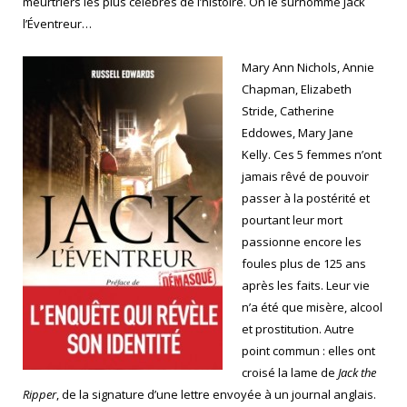
meurtriers les plus célèbres de l’histoire. On le surnomme Jack
l’Éventreur…
Mary Ann Nichols, Annie
Chapman, Elizabeth
Stride, Catherine
Eddowes, Mary Jane
Kelly. Ces 5 femmes n’ont
jamais rêvé de pouvoir
passer à la postérité et
pourtant leur mort
passionne encore les
foules plus de 125 ans
après les faits. Leur vie
n’a été que misère, alcool
et prostitution. Autre
point commun : elles ont
croisé la lame de
Jack the
Ripper
, de la signature d’une lettre envoyée à un journal anglais.