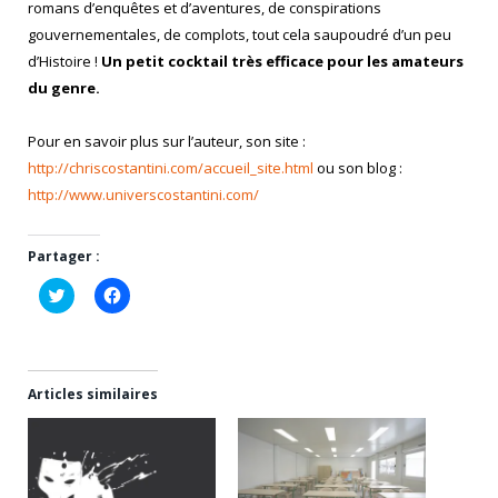
romans d’enquêtes et d’aventures, de conspirations
gouvernementales, de complots, tout cela saupoudré d’un peu
d’Histoire !
Un petit cocktail très efficace pour les amateurs
du genre.
Pour en savoir plus sur l’auteur, son site :
http://chriscostantini.com/accueil_site.html
ou son blog :
http://www.universcostantini.com/
Partager :
Cliquez
Cliquez
pour
pour
partager
partager
sur
sur
Twitter(ouvre
Facebook(ouvre
dans
dans
une
une
nouvelle
nouvelle
Articles similaires
fenêtre)
fenêtre)