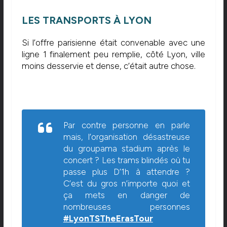
LES TRANSPORTS À LYON
Si l’offre parisienne était convenable avec une
ligne 1 finalement peu remplie, côté Lyon, ville
moins desservie et dense, c’était autre chose.
Par contre personne en parle
mais, l’organisation désastreuse
du groupama stadium après le
concert ? Les trams blindés où tu
passe plus D’1h à attendre ?
C’est du gros n’importe quoi et
ça mets en danger de
nombreuses personnes
#LyonTSTheErasTour