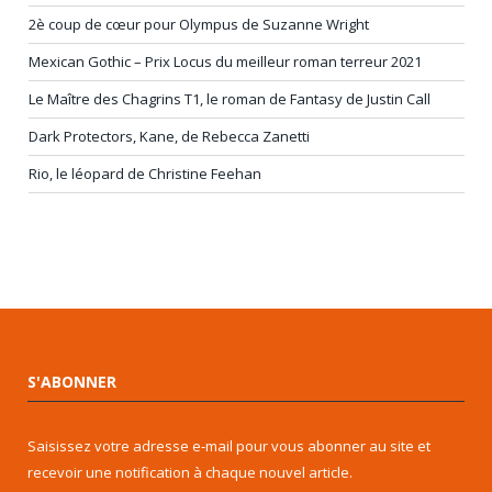
2è coup de cœur pour Olympus de Suzanne Wright
Mexican Gothic – Prix Locus du meilleur roman terreur 2021
Le Maître des Chagrins T1, le roman de Fantasy de Justin Call
Dark Protectors, Kane, de Rebecca Zanetti
Rio, le léopard de Christine Feehan
S'ABONNER
Saisissez votre adresse e-mail pour vous abonner au site et
recevoir une notification à chaque nouvel article.