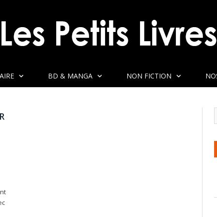
AIRE
BD & MANGA
NON FICTION
NO
R
nt
ec