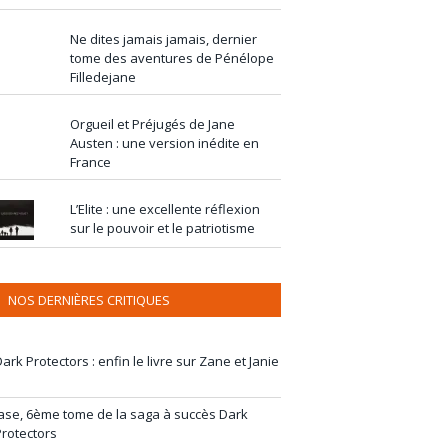
Ne dites jamais jamais, dernier
tome des aventures de Pénélope
Filledejane
Orgueil et Préjugés de Jane
Austen : une version inédite en
France
L’Elite : une excellente réflexion
sur le pouvoir et le patriotisme
NOS DERNIÈRES CRITIQUES
ark Protectors : enfin le livre sur Zane et Janie
Jase, 6ème tome de la saga à succès Dark
Protectors