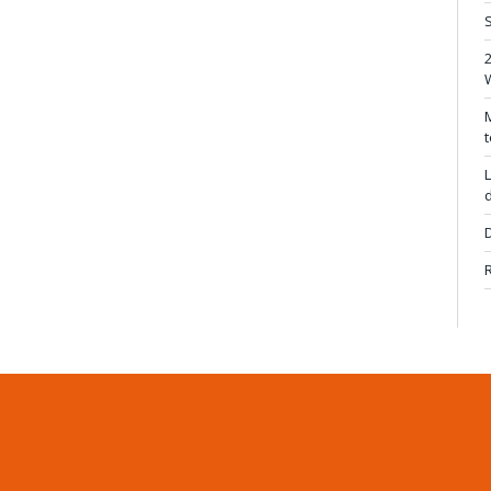
S
M
t
L
d
D
R