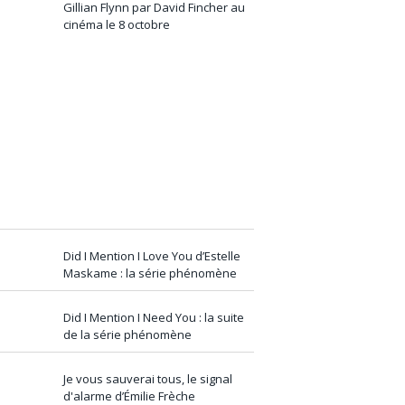
Gillian Flynn par David Fincher au
cinéma le 8 octobre
Did I Mention I Love You d’Estelle
Maskame : la série phénomène
Did I Mention I Need You : la suite
de la série phénomène
Je vous sauverai tous, le signal
d'alarme d’Émilie Frèche