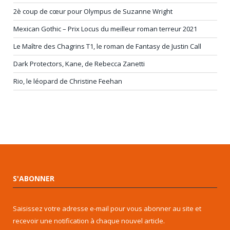
2è coup de cœur pour Olympus de Suzanne Wright
Mexican Gothic – Prix Locus du meilleur roman terreur 2021
Le Maître des Chagrins T1, le roman de Fantasy de Justin Call
Dark Protectors, Kane, de Rebecca Zanetti
Rio, le léopard de Christine Feehan
S'ABONNER
Saisissez votre adresse e-mail pour vous abonner au site et
recevoir une notification à chaque nouvel article.