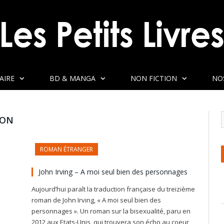
AIRE
BD & MANGA
NON FICTION
NO
SON
ROMAN ÉTRANGER
John Irving – A moi seul bien des personnages
Aujourd’hui paraît la traduction française du treizième
roman de John Irving, « A moi seul bien des
personnages ». Un roman sur la bisexualité, paru en
2012 aux Etats-Unis, qui trouvera son écho au coeur