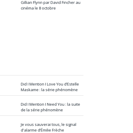
Gillian Flynn par David Fincher au
cinéma le 8 octobre
Did I Mention I Love You d’Estelle
Maskame : la série phénomène
Did I Mention I Need You : la suite
de la série phénomène
Je vous sauverai tous, le signal
d'alarme d’Émilie Frèche