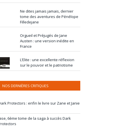
Ne dites jamais jamais, dernier
tome des aventures de Pénélope
Filledejane
Orgueil et Préjugés de Jane
Austen : une version inédite en
France
L’Elite : une excellente réflexion
sur le pouvoir et le patriotisme
NOS DERNIÈRES CRITIQUES
ark Protectors : enfin le livre sur Zane et Janie
Jase, 6ème tome de la saga à succès Dark
Protectors