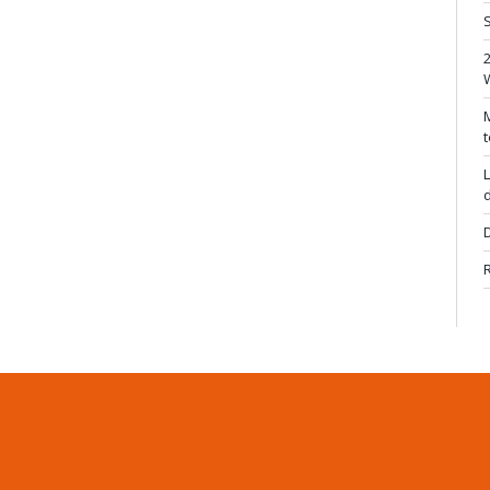
S
M
t
L
d
D
R