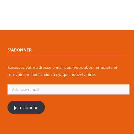
S'ABONNER
Saisissez votre adresse e-mail pour vous abonner au site et
recevoir une notification à chaque nouvel article.
Adresse
e-
mail
Je m'abonne