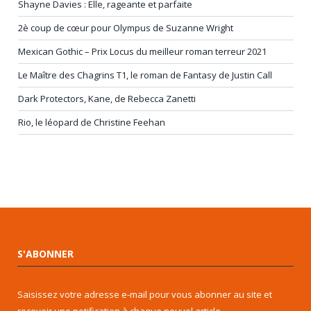
Shayne Davies : Elle, rageante et parfaite
2è coup de cœur pour Olympus de Suzanne Wright
Mexican Gothic – Prix Locus du meilleur roman terreur 2021
Le Maître des Chagrins T1, le roman de Fantasy de Justin Call
Dark Protectors, Kane, de Rebecca Zanetti
Rio, le léopard de Christine Feehan
S'ABONNER
Saisissez votre adresse e-mail pour vous abonner au site et
recevoir une notification à chaque nouvel article.