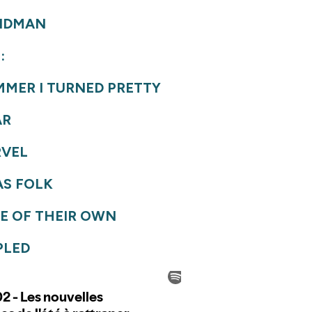
NDMAN
:
MMER I TURNED PRETTY
AR
RVEL
AS FOLK
E OF THEIR OWN
PLED