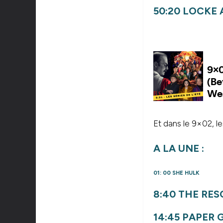
50:20
LOCKE 
Et dans le 9×02, le
A LA UNE :
01: 00
SHE HULK
8:40
THE RES
14:45
PAPER G