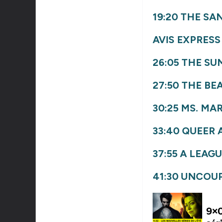
19:20
THE SA
AVIS EXPRESS 
26:05
THE SU
27:50
THE BE
30:25
MS. MA
33:40
QUEER 
37:55
A LEAGU
41:30
UNCOU