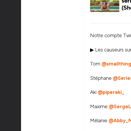
Notre compte Twit
▶ Les causeurs sur
Tom
@smallthing
Stéphane
@Serie
Aki
@piperaki_
Maxime
@SergeL
Mélanie
@Abby_M