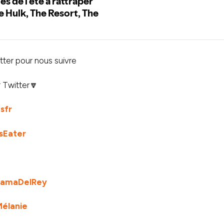
ter pour nous suivre
 Twitter🔽
sfr
sEater
amaDelRey
élanie