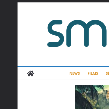
Passer
au
contenu
NEWS
FILMS
S