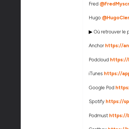
Fred
@FredMysc
Hugo
@HugoCle
▶ Où retrouver le 
Anchor
https://a
Podcloud
https:/
iTunes
https://a
Google Pod
https
Spotify
https://s
Podmust
https://