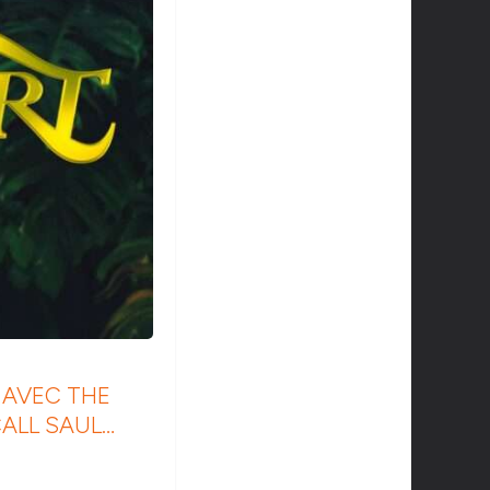
) AVEC THE
CALL SAUL…