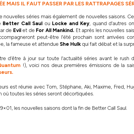
ÉE MAIS IL FAUT PASSER PAR LES RATTRAPAGES SÉRI
de nouvelles séries mais également de nouvelles saisons. Cert
e
Better Call Saul
ou
Locke and Key
, quand d’autres on
star de
Evil
et de
For All Mankind.
Et après les nouvelles sai
accompagneront peut-être l’été prochain sont arrivées
e, la fameuse et attendue
She Hulk
qui fait débat et la surp
e d’être à jour sur toute l’actualité séries avant le rush d
Quantum
!), voici nos deux premières émissions de la sa
seurs.
eurs est réunie avec Tom, Stéphane, Aki, Maxime, Fred, Hu
n où toutes les séries seront décortiquées.
01, les nouvelles saisons dont la fin de Better Call Saul.