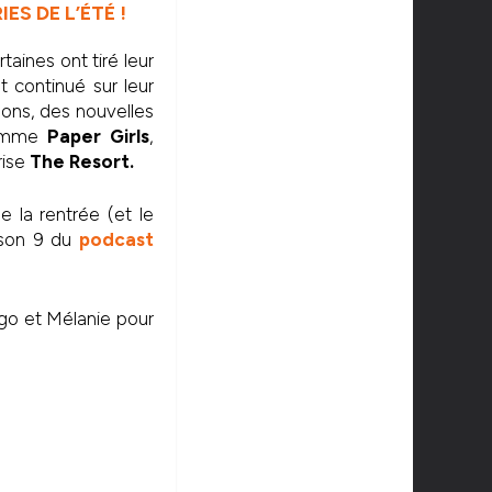
ES DE L’ÉTÉ !
aines ont tiré leur
t continué sur leur
sons, des nouvelles
 comme
Paper Girls
,
rise
The Resort.
e la rentrée (et le
ison 9 du
podcast
go et Mélanie pour