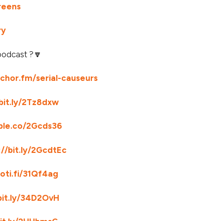
reens
ry
podcast ?🔽
nchor.fm/serial-causeurs
/bit.ly/2Tz8dxw
pple.co/2Gcds36
://bit.ly/2GcdtEc
poti.fi/31Qf4ag
bit.ly/34D2OvH