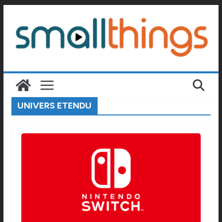
Passer
au
contenu
UNIVERS ETENDU