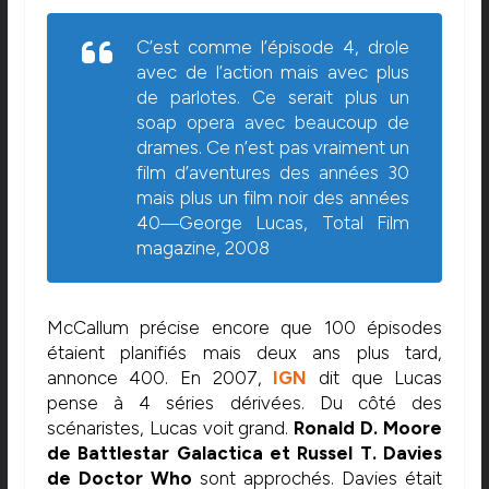
C’est comme l’épisode 4, drole
avec de l’action mais avec plus
de parlotes. Ce serait plus un
soap opera avec beaucoup de
drames. Ce n’est pas vraiment un
film d’aventures des années 30
mais plus un film noir des années
40―George Lucas,
Total Film
magazine, 2008
McCallum précise encore que 100 épisodes
étaient planifiés mais deux ans plus tard,
annonce 400. En 2007,
IGN
dit que Lucas
pense à 4 séries dérivées. Du côté des
scénaristes, Lucas voit grand.
Ronald D. Moore
de Battlestar Galactica et Russel T. Davies
de Doctor Who
sont approchés. Davies était