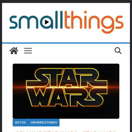
Passer
au
contenu
ACTUS
UNIVERS ETENDU