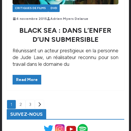
CRITIQUES DE FILMS
DVD
4 novembre 2015
Adrien Myers Delarue
BLACK SEA : DANS L’ENFER
D’UN SUBMERSIBLE
Réunissant un acteur prestigieux en la personne
de Jude Law, un réalisateur reconnu pour son
travail dans le domaine du
Read More
PAGINATION
1
2
3
DES
SUIVEZ-NOUS
PUBLICATIONS