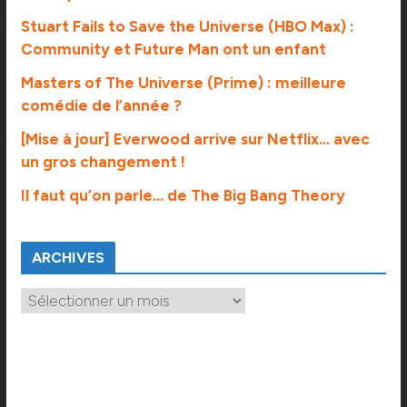
Stuart Fails to Save the Universe (HBO Max) :
Community et Future Man ont un enfant
Masters of The Universe (Prime) : meilleure
comédie de l’année ?
[Mise à jour] Everwood arrive sur Netflix… avec
un gros changement !
Il faut qu’on parle… de The Big Bang Theory
ARCHIVES
A
r
c
h
i
v