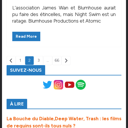
L’association James Wan et Blumhouse aurait
pu faire des étincelles, mais Night Swim est un
ratage. Blumhouse Productions et Atomic
Read More
PAGINATION
1
2
3
…
66
DES
SUIVEZ-NOUS
PUBLICATIONS
À LIRE
La Bouche du Diable,Deep Water, Trash : les films
de requins sont-ils tous nuls ?