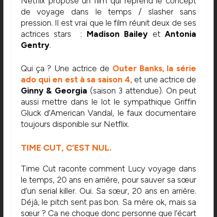
Netflix propose un film qui reprend le concept
de voyage dans le temps / slasher sans
pression. Il est vrai que le film réunit deux de ses
actrices stars :
Madison Bailey
et
Antonia
Gentry
.
Qui ça ? Une actrice de
Outer Banks
, la série
ado qui en est à sa saison 4
, et une actrice de
Ginny & Georgia
(saison 3 attendue). On peut
aussi mettre dans le lot le sympathique Griffin
Gluck d’American Vandal, le faux documentaire
toujours disponible sur Netflix.
TIME CUT, C’EST NUL.
Time Cut raconte comment Lucy voyage dans
le temps, 20 ans en arrière, pour sauver sa sœur
d’un serial killer. Oui. Sa sœur, 20 ans en arrière.
Déjà, le pitch sent pas bon. Sa mère ok, mais sa
sœur ? Ca ne choque donc personne que l’écart