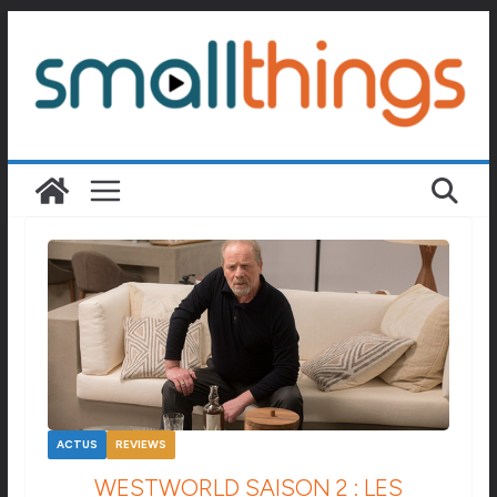
Passer
au
contenu
ACTUS
REVIEWS
WESTWORLD SAISON 2 : LES