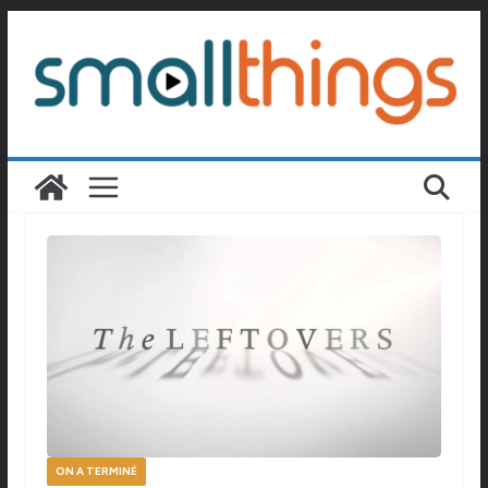
Passer
au
contenu
ON A TERMINÉ