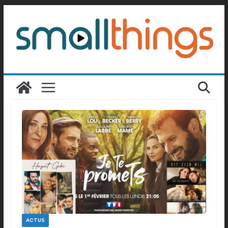
Passer
au
contenu
ACTUS