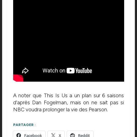
A noter que This Is Us a un plan sur 6 saisons
d’après Dan Fogelman, mais on ne sait pas si
NBC voudra prolonger la vie des Pearson.
PARTAGER :
Facebook
X
Reddit