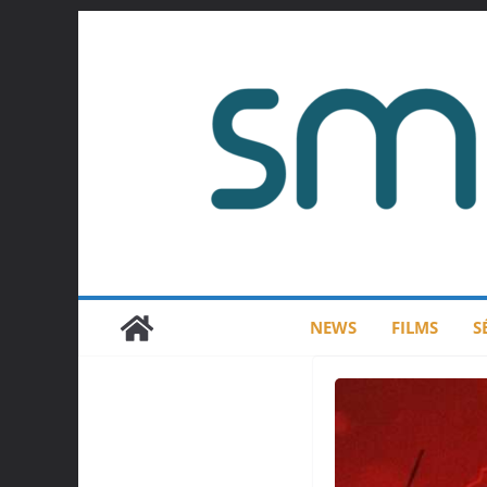
Passer
au
contenu
NEWS
FILMS
S