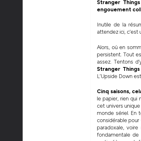
Stranger Things
engouement collec
Inutile de la rés
attendez ici, c’est u
Alors, où en somm
persistent. Tout es
assez. Tentons d’y
Stranger Things
L’Upside Down est 
Cinq saisons, ce
le papier, rien qui 
cet univers unique
monde sériel. En 
considérable pour 
paradoxale, voire
fondamentale de n