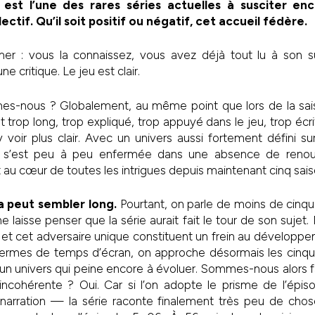
 est l’une des rares séries actuelles à susciter enc
tif. Qu’il soit positif ou négatif, cet accueil fédère.
umer : vous la connaissez, vous avez déjà tout lu à son 
ne critique. Le jeu est clair.
es-nous ? Globalement, au même point que lors de la sai
t trop long, trop expliqué, trop appuyé dans le jeu, trop éc
 voir plus clair. Avec un univers aussi fortement défini sur 
s’est peu à peu enfermée dans une absence de renouve
au cœur de toutes les intrigues depuis maintenant cinq sais
la peut sembler long.
Pourtant, on parle de moins de cinqu
ne laisse penser que la série aurait fait le tour de son sujet. 
 et cet adversaire unique constituent un frein au développe
termes de temps d’écran, on approche désormais les cinqua
un univers qui peine encore à évoluer. Sommes-nous alors f
 incohérente ? Oui. Car si l’on adopte le prisme de l’épi
arration — la série raconte finalement très peu de chos