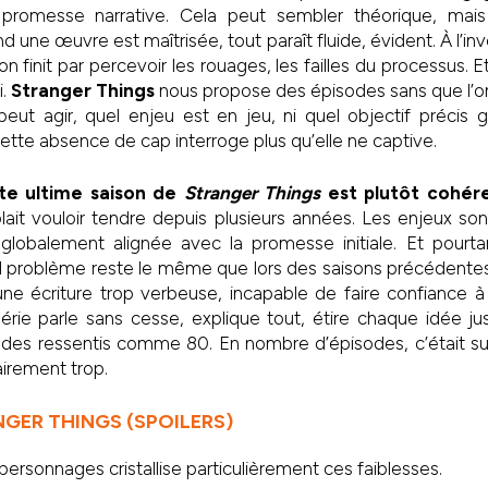
 promesse narrative. Cela peut sembler théorique, mais 
 une œuvre est maîtrisée, tout paraît fluide, évident. À l’inv
on finit par percevoir les rouages, les failles du processus.
i.
Stranger Things
nous propose des épisodes sans que l’o
ut agir, quel enjeu est en jeu, ni quel objectif précis g
cette absence de cap interroge plus qu’elle ne captive.
te ultime saison de
Stranger Things
est plutôt cohér
lait vouloir tendre depuis plusieurs années. Les enjeux son
in globalement alignée avec la promesse initiale. Et pour
al problème reste le même que lors des saisons précédentes
ne écriture trop verbeuse, incapable de faire confiance à 
rie parle sans cesse, explique tout, étire chaque idée ju
sodes ressentis comme 80. En nombre d’épisodes, c’était su
lairement trop.
NGER THINGS (SPOILERS)
personnages cristallise particulièrement ces faiblesses.