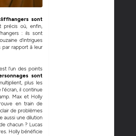
liffhangers sont
précis où, enfin,
angers : ils sont
ouzaine d’intrigues
 par rapport à leur
st l’un des points
personnages sont
ltiplient, plus les
’écran, il continue
champ. Max et Holly
trouve en train de
clair de problèmes
e aussi une dilution
n de chacun ? Lucas
es. Holly bénéficie