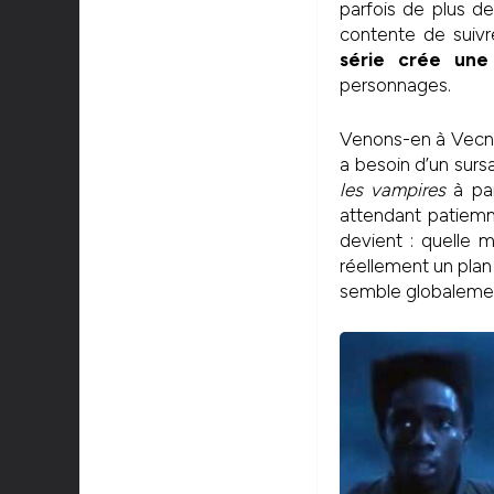
parfois de plus d
contente de suivre
série crée une 
personnages.
Venons-en à Vecna
a besoin d’un surs
les vampires
à par
attendant patiemme
devient : quelle 
réellement un plan
semble globalement