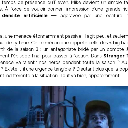
e temps de présence qu’Eleven. Mike devient un simple fair
. À force de vouloir donner l’impression d’une grande ric
densité artificielle
— aggravée par une écriture i
, une menace étonnamment passive. Il agit peu, et seulemen
aut de rythme. Cette mécanique rappelle celle des « big b
tir de la saison 3 : un antagoniste bridé par un compte à 
nt l’épisode final pour passer à l’action. Dans
Stranger 
menace va ralentir nos héros pendant toute la saison ? Au 
 ? Existe-t-il une urgence tangible ? D’autant plus que la po
 indifférente à la situation. Tout va bien, apparemment.