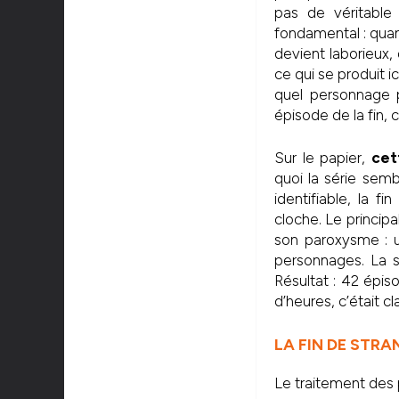
pas de véritable
fondamental : quand
devient laborieux, 
ce qui se produit ic
quel personnage pe
épisode de la fin, 
Sur le papier,
cet
quoi la série semb
identifiable, la f
cloche. Le princip
son paroxysme : u
personnages. La sé
Résultat : 42 épi
d’heures, c’était c
LA FIN DE STRA
Le traitement des 