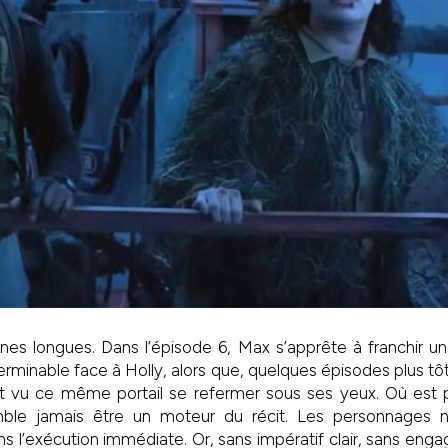
s longues. Dans l’épisode 6, Max s’apprête à franchir un po
terminable face à Holly, alors que, quelques épisodes plus tôt,
it vu ce même portail se refermer sous ses yeux. Où est 
ble jamais être un moteur du récit. Les personnages n
ans l’exécution immédiate. Or, sans impératif clair, sans engag