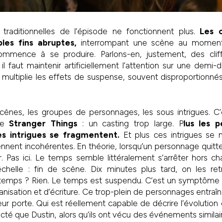
traditionnelles de l’épisode ne fonctionnent plus.
Les c
les fins abruptes,
interrompant une scène au moment 
mmence à se produire. Parlons-en, justement, des cliffh
il faut maintenir artificiellement l’attention sur une demi-d
ie multiplie les effets de suspense, souvent disproportionnés
cènes, les groupes de personnages, les sous intrigues. C’e
 de
Stranger Things
: un casting trop large. P
lus les 
les intrigues se fragmentent.
Et plus ces intrigues se mu
nnent incohérentes. En théorie, lorsqu’un personnage quitte l
r. Pas ici. Le temps semble littéralement s’arrêter hors 
helle : fin de scène. Dix minutes plus tard, on les re
temps ? Rien. Le temps est suspendu. C’est un symptôme 
anisation et d’écriture. Ce trop-plein de personnages entraîn
 leur porte. Qui est réellement capable de décrire l’évolutio
té que Dustin, alors qu’ils ont vécu des événements similair