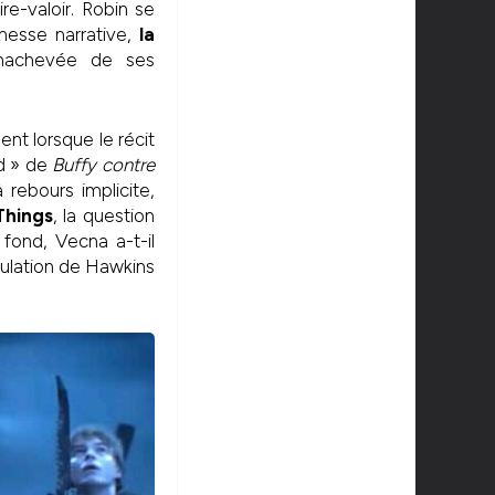
e-valoir. Robin se
hesse narrative,
la
nachevée de ses
t lorsque le récit
ad » de
Buffy contre
rebours implicite,
Things
, la question
fond, Vecna a-t-il
pulation de Hawkins