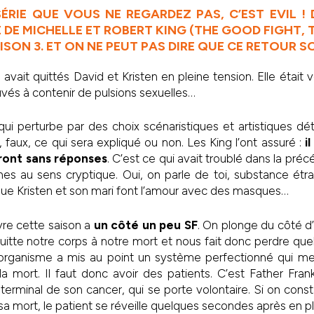
SÉRIE QUE VOUS NE REGARDEZ PAS, C’EST EVIL ! 
E DE MICHELLE ET ROBERT KING (THE GOOD FIGHT,
SON 3. ET ON NE PEUT PAS DIRE QUE CE RETOUR SO
avait quittés David et Kristen en pleine tension. Elle était
ouvés à contenir de pulsions sexuelles…
 qui perturbe par des choix scénaristiques et artistiques dé
, faux, ce qui sera expliqué ou non. Les King l’ont assuré :
i
ront sans réponses
. C’est ce qui avait troublé dans la pré
s au sens cryptique. Oui, on parle de toi, substance ét
ue Kristen et son mari font l’amour avec des masques…
vre cette saison a
un côté un peu SF
. On plonge du côté d’
quitte notre corps à notre mort et nous fait donc perdre q
 organisme a mis au point un système perfectionné qui mes
a mort. Il faut donc avoir des patients. C’est Father Fran
erminal de son cancer, qui se porte volontaire. Si on cons
 mort, le patient se réveille quelques secondes après en 