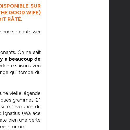
DISPONIBLE SUR
 THE GOOD WIFE)
IT RÂTÉ.
 venue se confesser
tonants. On ne sait
l y a beaucoup de
cédente saison avec
range qui tombe du
une vieille légende
uelques grammes. 21
ure l’évolution du
k Ignatius (Wallace
tate bien une perte
pleine forme…