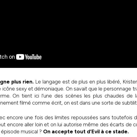
gne plus rien.
Le langage est de plus en plus libéré, Kriste
icône sexy et démoniaque. On savait que le personnage tran
orme. On tient ici l’une des scènes les plus chaudes de 
inement filmé comme écrit, on est dans une sorte de subtilit
avec encore une fois des limites repoussées sans toutefois 
eut encore aller loin et on lui autorise même des écarts de c
n épisode musical ?
On accepte tout d’Evil à ce stade.