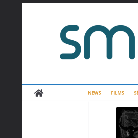
Passer
au
contenu
NEWS
FILMS
S