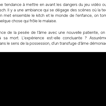
une tendance à mettre en avant les dangers du jeu vidéo o
tsch. Il y a une ambiance qui se dégage des scènes où la t
n met ensemble le kitch et le monde de l’enfance, on t
elque chose qui frôle le malaise.
ience de la pesée de l’âme avec une nouvelle patiente, on
 sa mort. L’expérience est-elle concluante ? Assurém
ans le sens de la possession, d’un transfuge d’âme démonia