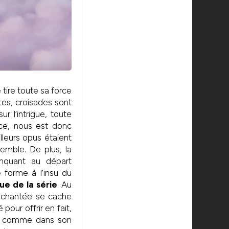
tire toute sa force
êtes, croisades sont
r l’intrigue, toute
pèce, nous est donc
lleurs opus étaient
semble. De plus, la
nquant au départ
 forme à l’insu du
ue de la série
. Au
nchantée se cache
our offrir en fait,
rme comme dans son