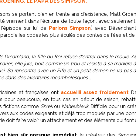
OENING, LE PAPA DES SIMPSON.
sons se portent bien en trente ans d’existence, Matt Groen
été vraiment dans l’écriture de toute façon, avec seulement 4
 l’épisode sur lui de
Parlons Simpson
) avec Désenchanté
parodie les codes les plus éculés des contes de fées et de l
?
Dreamland, la fille du Roi refuse d’entrer dans le moule. Au 
arier, elle jure, boit comme un trou et résiste à sa manière à
oisi. Sa rencontre avec un Elfe et un petit démon ne va pas a
ance dans des aventures rocambolesques…
ricaines et françaises ont
accueilli assez froidement
Dé
es pour beaucoup, en tous cas en début de saison, rebat
es fictions comme
Shrek
ou
Naheubleuk
. Difficile pour un cr
vers aux codes exigeants et déjà trop moqués par une bonne
rie doit faire valoir un attachement et des éléments qui font s
st bien sûr presque immédiat
, le créateur des
Simpso