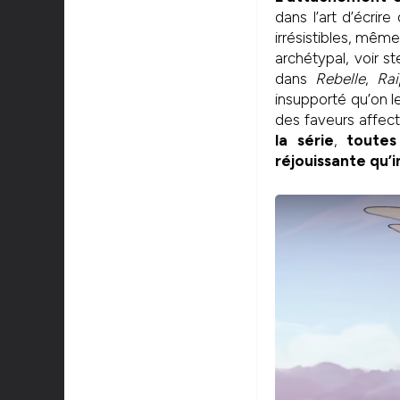
dans l’art d’écri
irrésistibles, mêm
archétypal, voir s
dans
Rebelle
,
Ra
insupporté qu’on l
des faveurs affect
la série
,
toutes
réjouissante qu’