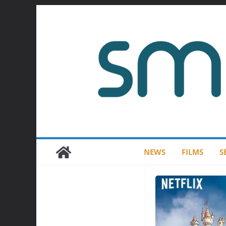
Passer
au
contenu
NEWS
FILMS
S