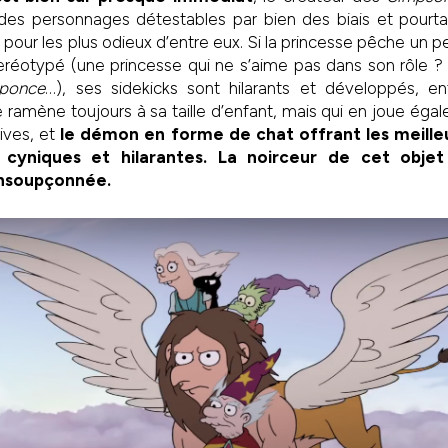
re des personnages détestables par bien des biais et pourt
e pour les plus odieux d’entre eux. Si la princesse pêche un 
teréotypé (une princesse qui ne s’aime pas dans son rôle ?
iponce
…), ses sidekicks sont hilarants et développés, ent
e ramène toujours à sa taille d’enfant, mais qui en joue éga
ives, et
le démon en forme de chat offrant les meille
 cyniques et hilarantes.
La noirceur de cet objet 
insoupçonnée.