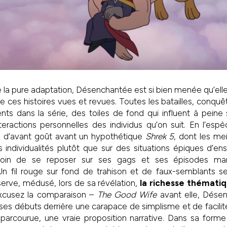
 la pure adaptation, Désenchantée est si bien menée qu’elle 
de ces histoires vues et revues. Toutes les batailles, conqu
 dans la série, des toiles de fond qui influent à peine su
teractions personnelles des individus qu’on suit. En l’es
 d’avant goût avant un hypothétique
Shrek 5
, dont les mei
s individualités plutôt que sur des situations épiques d’en
 loin de se reposer sur ses gags et ses épisodes ma
 Un fil rouge sur fond de trahison et de faux-semblants se
erve, médusé, lors de sa révélation,
la richesse thématiq
cusez la comparaison –
The Good Wife
avant elle, Dése
es débuts derrière une carapace de simplisme et de facilité p
n parcourue, une vraie proposition narrative. Dans sa fo