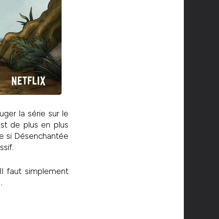
er la série sur le
st de plus en plus
que si Désenchantée
sif.
 Il faut simplement
…