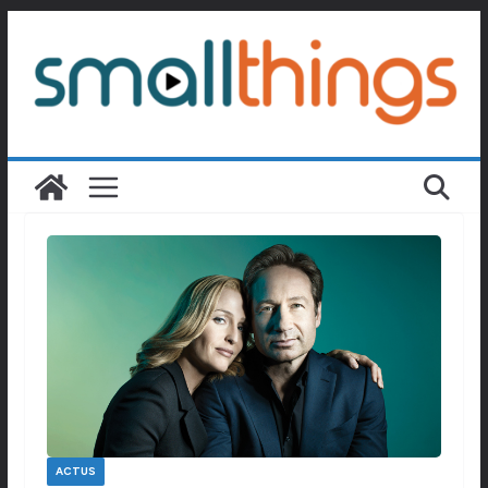
Passer
au
contenu
ACTUS