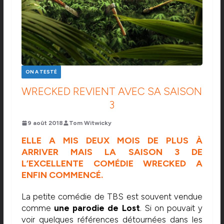
ON A TESTÉ
WRECKED REVIENT AVEC SA SAISON
3
9 août 2018
Tom Witwicky
ELLE A MIS DEUX MOIS DE PLUS À
ARRIVER MAIS LA SAISON 3 DE
L’EXCELLENTE COMÉDIE WRECKED A
ENFIN COMMENCÉ.
La petite comédie de TBS est souvent vendue
comme
une parodie de Lost
. Si on pouvait y
voir quelques références détournées dans les