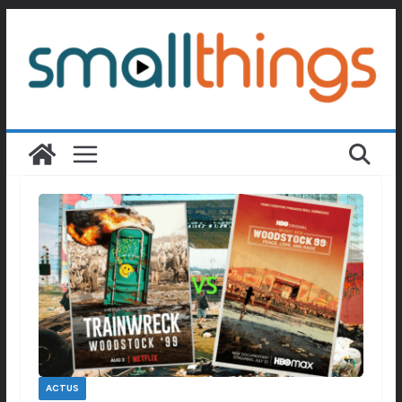
Passer
au
contenu
ACTUS