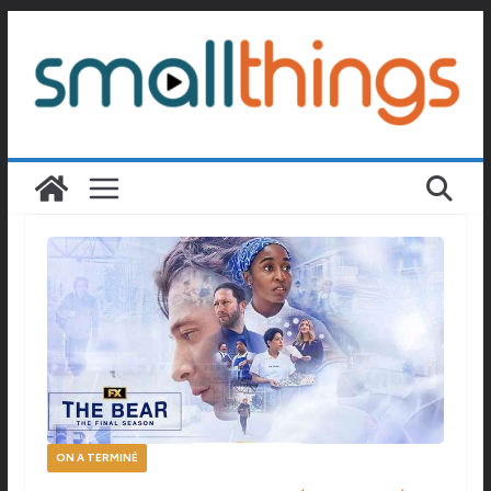
Passer
au
contenu
ON A TERMINÉ