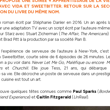
PROPOSÉ UNE SOIRÉE « APPRENTISSAGE DE LA VIE 
AVEC VIDA ET SWEETBITTER. RETOUR SUR LA SEC
ION DU LIVRE DU MÊME NOM.
 roman écrit par Stéphanie Danler en 2016. Un an après la
sur une adaptation TV avec un script écrit par l’auteure mêm
ur Starz avec Stuart Zicherman (
The Affair, The Americans
)
Brad Pitt à la production par sa société Plan B.
t l’expérience de serveuse de l’auteure à New-York, c’est
 Sweetbitter, courte série de 6 épisodes de 26 minutes. Le 
’on a pu voir dans
Never Let Me Go, Maléfique ou encore Mis
ers
et
Churchill.
Elle joue Tess, 21 ans, qui débarque
sa vie. Elle décroche un poste de serveuse dans un prestigie
cuisine est tout un art.
etrouve quelques têtes connues comme
Paul Sparks
(
Bordw
friend Experience
) et
Caitlin Fitzgerald
(
UnReal
).