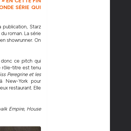
» EN CETTE FIN
ONDE SÉRIE QUI
 publication, Starz
e du roman. La série
 en showrunner. On
 donc ce pitch qui
rôle-titre est tenu
s Peregrine et les
 à New-York pour
ux restaurant. Elle
alk Empire, House