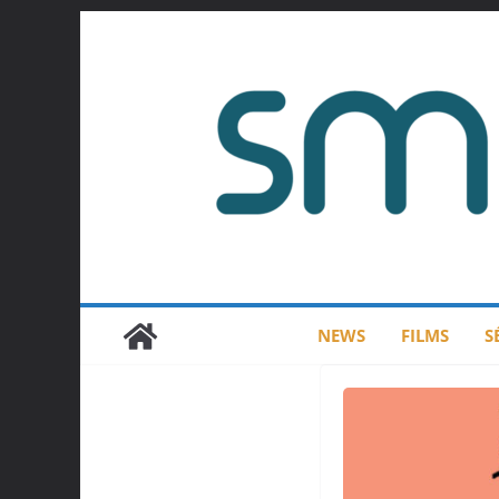
Passer
au
contenu
NEWS
FILMS
S