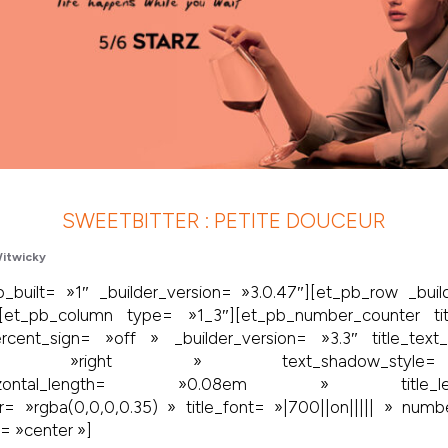
SWEETBITTER : PETITE DOUCEUR
itwicky
_built= »1″ _builder_version= »3.0.47″][et_pb_row _buil
][et_pb_column type= »1_3″][et_pb_number_counter ti
ent_sign= »off » _builder_version= »3.3″ title_text
tation= »right » text_shadow_style
_horizontal_length= »0.08em » title
= »rgba(0,0,0,0.35) » title_font= »|700||on||||| » number
= »center »]