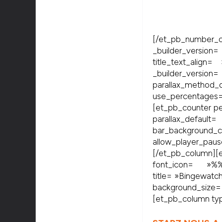
[/et_pb_number_
_builder_versio
title_text_align
_builder_version
parallax_meth
use_percentages
[et_pb_counter pe
parallax_d
bar_backgrou
allow_player_p
[/et_pb_colum
font_icon= »%
title= »Bingewatc
background_size= 
[et_pb_column typ