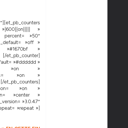
][et_pb_counters
»|600||on||||| »
ter percent= »50″
x_default= »off »
lt= »#1670bf »
[/et_pb_counter]
efault= »#dddddd »
ault= »on »
ntages= »on »
et_pb_counters]
se_icon= »on »
ion= »center »
_version= »3.0.47″
repeat= »repeat »]