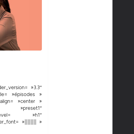
der_version= »3.3″
tle= »épisodes »
_align= »center »
= »preset1″
_level= »h1″
_font= »|||||||| »