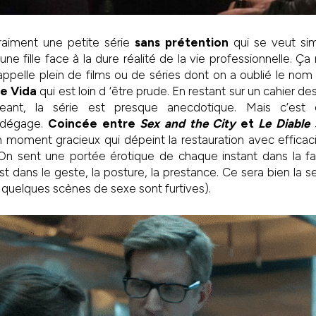
raiment une petite série
sans prétention
qui se veut si
ne fille face à la dure réalité de la vie professionnelle. Ç
appelle plein de films ou de séries dont on a oublié le nom 
ue
Vida
qui est loin d ‘être prude. En restant sur un cahier 
ant, la série est presque anecdotique. Mais c’est 
e dégage.
Coincée entre
Sex and the City
et
Le Diable 
 moment gracieux qui dépeint la restauration avec efficaci
On sent une portée érotique de chaque instant dans la f
est dans le geste, la posture, la prestance. Ce sera bien la 
quelques scènes de sexe sont furtives).