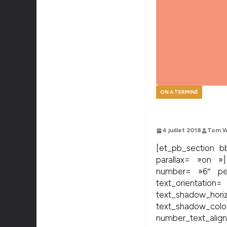
ON A TERMINÉ
4 juillet 2018
Tom W
[et_pb_section bb
parallax= »on »
number= »6″ perc
text_orien
text_shadow
text_shadow_color
number_text_align