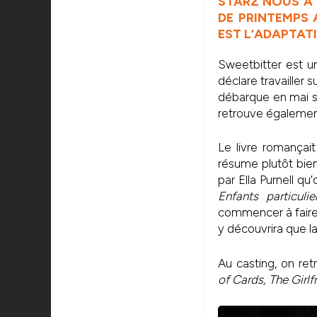
STARZ NOUS A 
DE PRINTEMPS 
EST L’ADAPTAT
Sweetbitter est un
déclare travailler 
débarque en mai s
retrouve également 
Le livre romançai
résume plutôt bien
par Ella Purnell qu
Enfants particuli
commencer à faire 
y découvrira que la 
Au casting, on r
of Cards, The Girl