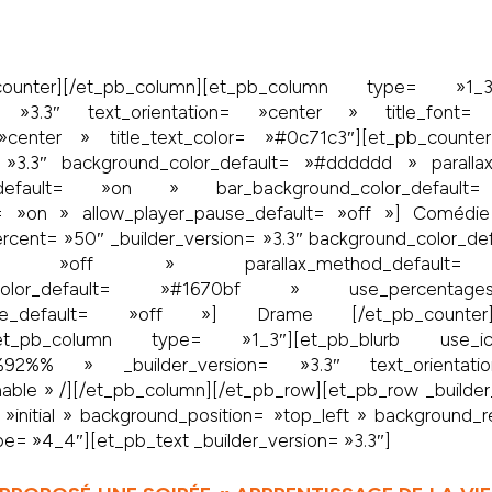
counter][/et_pb_column][et_pb_column type= »1_3″
n= »3.3″ text_orientation= »center » title_font= 
= »center » title_text_color= »#0c71c3″][et_pb_coun
= »3.3″ background_color_default= »#dddddd » paralla
od_default= »on » bar_background_color_defau
= »on » allow_player_pause_default= »off »] Comédie 
rcent= »50″ _builder_version= »3.3″ background_color_d
efault= »off » parallax_method_def
nd_color_default= »#1670bf » use_perce
ause_default= »off »] Drame [/et_pb_counter][/
n][et_pb_column type= »1_3″][et_pb_blurb u
%92%% » _builder_version= »3.3″ text_orientat
hable » /][/et_pb_column][/et_pb_row][et_pb_row _builder
»initial » background_position= »top_left » background_
e= »4_4″][et_pb_text _builder_version= »3.3″]