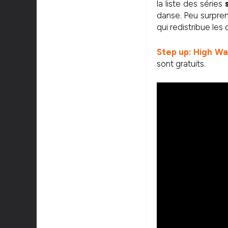
la liste des séries
danse. Peu surpre
qui redistribue les
Step up: High Wa
sont gratuits.