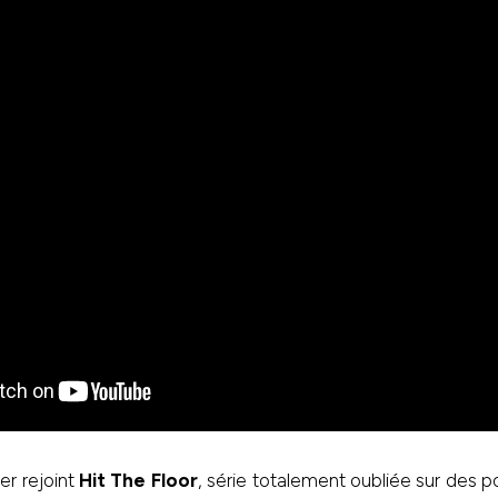
er rejoint
Hit The Floor
, série totalement oubliée sur des 