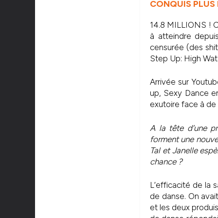
CONQUIS PLUS 
14.8 MILLIONS ! C’
à atteindre depui
censurée (des shit
Step Up: High Wate
Arrivée sur Youtub
up, Sexy Dance en
exutoire face à d
A la tête d’une p
forment une nouvel
Tal et Janelle espèr
chance ?
L’efficacité de la
de danse. On avai
et les deux produi