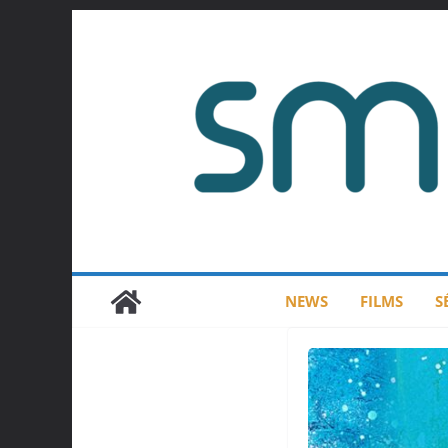
Passer
au
contenu
NEWS
FILMS
S