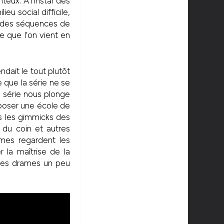
teux. A l’instar des
eu social difficile,
et des séquences de
re que l’on vient en
ndait le tout plutôt
 que la série ne se
a série nous plonge
poser une école de
s les gimmicks des
» du coin et autres
mes regardent les
la maîtrise de la
r des drames un peu