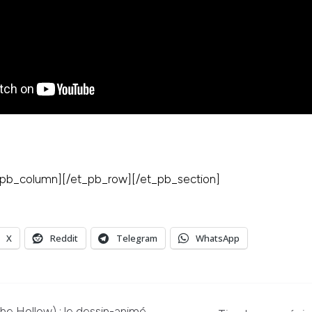
_pb_column][/et_pb_row][/et_pb_section]
X
Reddit
Telegram
WhatsApp
he Hollow) : le dessin-animé