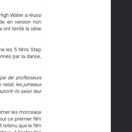
High Water a réussi
ode en version non
 ont tenté la série
me les 5 films Step
nnés par la danse,
ipe de professeurs
 natal, les jumeaux
ront-ils saisir leur
blimer les morceaux
ur ce premier film
 retenu que le film