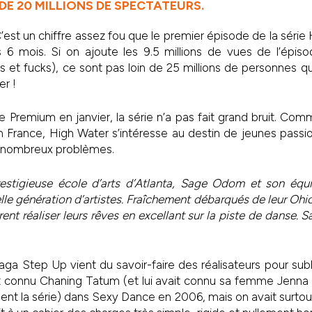
DE 20 MILLIONS DE SPECTATEURS.
est un chiffre assez fou que le premier épisode de la série 
s 6 mois. Si on ajoute les 9.5 millions de vues de l’épis
s et fucks), ce sont pas loin de 25 millions de personnes qui
r !
e Premium en janvier, la série n’a pas fait grand bruit. Com
 France, High Water s’intéresse au destin de jeunes passio
e nombreux problèmes.
restigieuse école d’arts d’Atlanta, Sage Odom et son équ
le génération d’artistes. Fraîchement débarqués de leur Ohio
ent réaliser leurs rêves en excellant sur la piste de danse. Sau
 saga Step Up vient du savoir-faire des réalisateurs pour su
t connu Chaning Tatum (et lui avait connu sa femme Jenna s
sent la série) dans Sexy Dance en 2006, mais on avait surtout