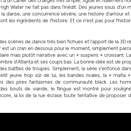
à un cahier des charges très simple, rigide et nullement hon
igh Water ne fait pas dans l’inédit. Des jeunes issus d’un mili
r la danse, une concurrence sévère, une histoire d’amour 
nt les ingrédients de l’histoire. Et ce n’est pas pour l’histoi
es scènes de dance très bien fichues et l’apport de la 3D re
er est un cran en dessous pour le moment, simplement parce
aire mais plutôt narrative avec un « suspens » croissant. L
ombre d’Atlanta et ses coups bas. La bonne idée est de pro
des battles de troupes. Simplement, la série s’enfonce dan
tit jeune trop sûr de lui, les bandes rivales, la « mafia 
tes des pires fantasmes de communauté black. Les hom
 bouts de viande, le flingue est montré pour souligner 
encore, la loi de la rue écrase toute tentative de propose