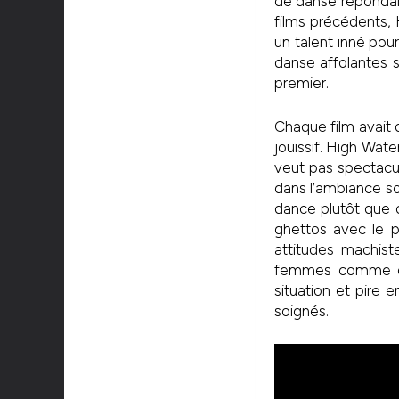
de danse répondait 
films précédents, H
un talent inné pou
danse affolantes so
premier.
Chaque film avait d
jouissif. High Wat
veut pas spectacul
dans l’ambiance s
dance plutôt que 
ghettos avec le pe
attitudes machis
femmes comme des
situation et pire 
soignés.