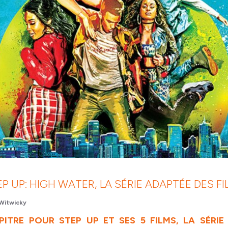
P UP: HIGH WATER, LA SÉRIE ADAPTÉE DES F
Witwicky
ITRE POUR STEP UP ET SES 5 FILMS, LA SÉRIE