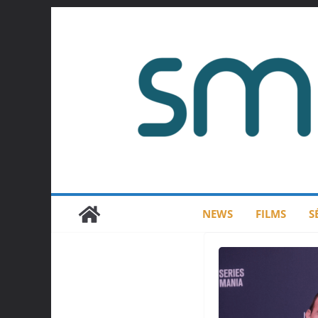
Passer
au
contenu
NEWS
FILMS
S