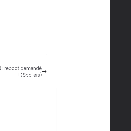
o) : reboot demandé
! (Spoilers)