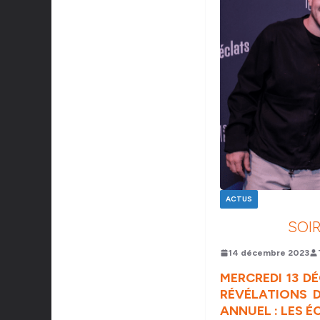
ACTUS
SOIR
14 décembre 2023
MERCREDI 13 DÉ
RÉVÉLATIONS 
ANNUEL : LES É