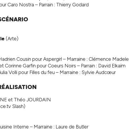
r Caro Nostra – Parrain : Thierry Godard
SCÉNARIO
le
(Arte)
Hadrien Cousin pour Aspergirl – Marraine : Clémence Madelei
 Corinne Garfin pour Coeurs Noirs – Parrain : David Elkaïm
lia Volli pour Filles du feu – Marraine : Sylvie Audcœur
RÉALISATION
E et Théo JOURDAIN
ce.tv Slash)
isine Interne – Marraine : Laure de Butler