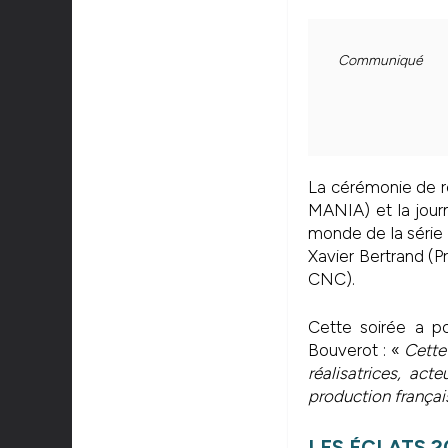
Communiqué
La cérémonie de r
MANIA) et la journ
monde de la série
Xavier Bertrand (
CNC).
Cette soirée a po
Bouverot : «
Cette
réalisatrices, act
production françai
LES ÉCLATS 2