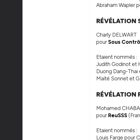
Abraham Wapler pou
RÉVÉLATION 
Charly DELWART
pour
Sous Contrô
Etaient nommés :
Judith Godinot et 
Duong Dang-Thai et
Maïté Sonnet et Giu
RÉVÉLATION 
Mohamed CHABAN
pour
ReuSSS
(Fran
Etaient nommés :
Louis Farge pour Cu