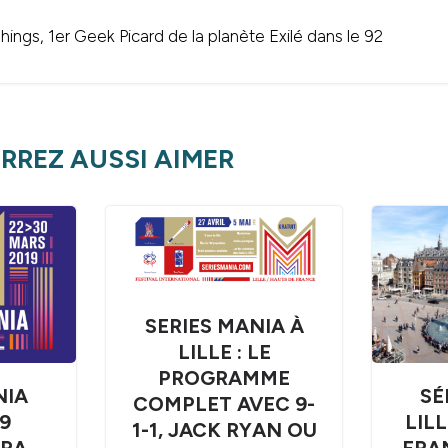
ings, 1er Geek Picard de la planète Exilé dans le 92
RREZ AUSSI AIMER
SERIES MANIA À
LILLE : LE
PROGRAMME
SÉ
NIA
COMPLET AVEC 9-
LIL
9
1-1, JACK RYAN OU
FRA
ERA