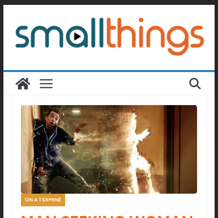
Passer
au
contenu
ON A TERMINÉ